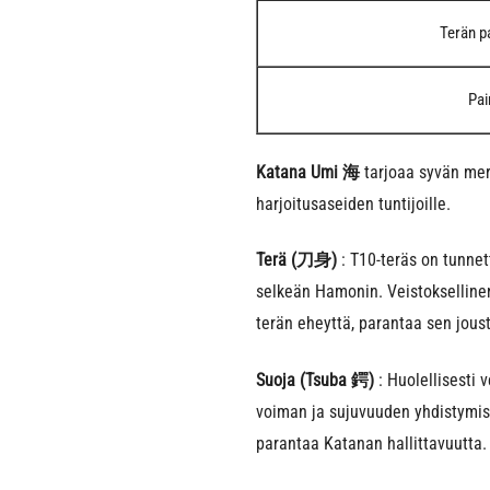
Terän p
Pai
Katana Umi 海
tarjoaa syvän mere
harjoitusaseiden tuntijoille.
Terä (刀身)
: T10-teräs on tunne
selkeän Hamonin. Veistoksellinen 
terän eheyttä, parantaa sen joust
Suoja (Tsuba 鍔)
: Huolellisesti 
voiman ja sujuvuuden yhdistymist
parantaa Katanan hallittavuutta.