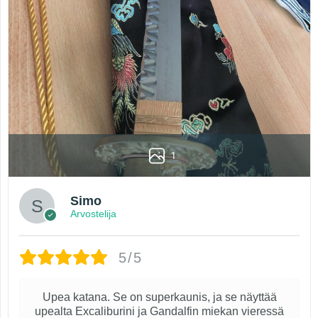
1
Simo
Arvostelija
5/5
Upea katana. Se on superkaunis, ja se näyttää
upealta Excaliburini ja Gandalfin miekan vieressä