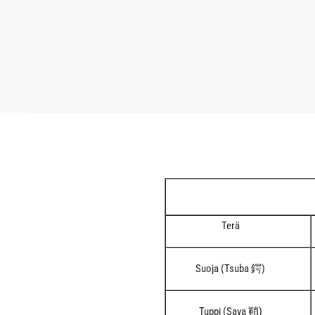
Terä
Suoja (Tsuba 鍔)
Tuppi (Saya 鞘)