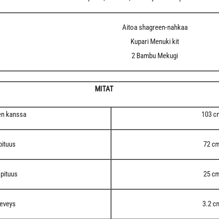
Aitoa shagreen-nahkaa
Kupari Menuki kit
2 Bambu Mekugi
MITAT
en kanssa
103 c
pituus
72 c
pituus
25 c
leveys
3.2 c