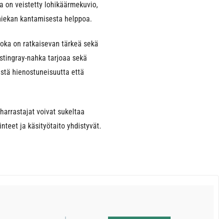
a on veistetty lohikäärmekuvio,
 miekan kantamisesta helppoa.
joka on ratkaisevan tärkeä sekä
 stingray-nahka tarjoaa sekä
stä hienostuneisuutta että
 harrastajat voivat sukeltaa
teet ja käsityötaito yhdistyvät.