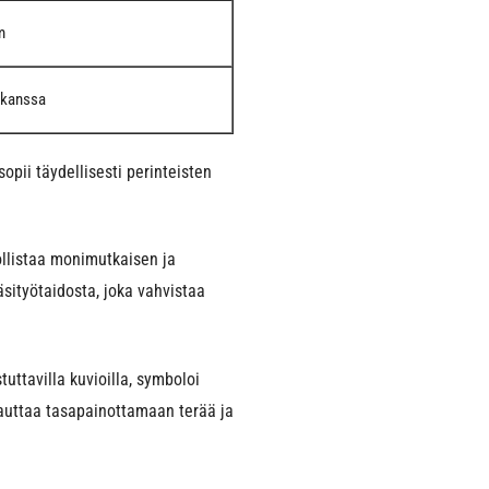
m
n kanssa
pii täydellisesti perinteisten
ollistaa monimutkaisen ja
sityötaidosta, joka vahvistaa
tuttavilla kuvioilla, symboloi
 auttaa tasapainottamaan terää ja