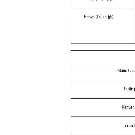
Kahva (tsuka 柄)
Pituus tup
Terän 
Kahvan 
Terän 