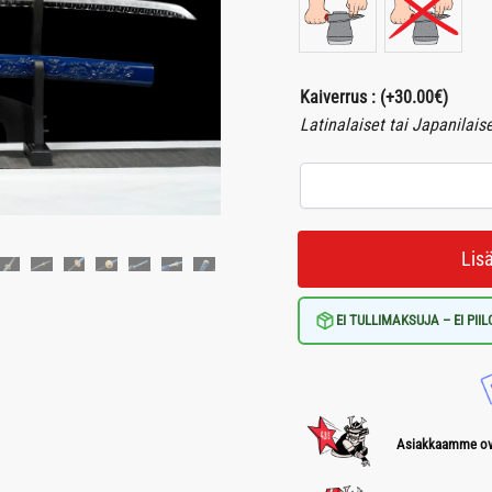
Kaiverrus :
(+
30.00
€
)
Latinalaiset tai Japanilais
Lis
EI TULLIMAKSUJA – EI PII
Asiakkaamme ova