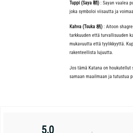
Tuppi (Saya 鞘)
: Sayan vaalea pu
joka symboloi viisautta ja voima
Kahva (Tsuka 柄)
: Aitoon shagre
tarkkuuden että turvallisuuden k
mukavuutta että tyylikkyyttä. Ku
rakenteellista lujuutta.
Jos tämä Katana on houkutellut 
samaan maailmaan ja tutustua po
5,0