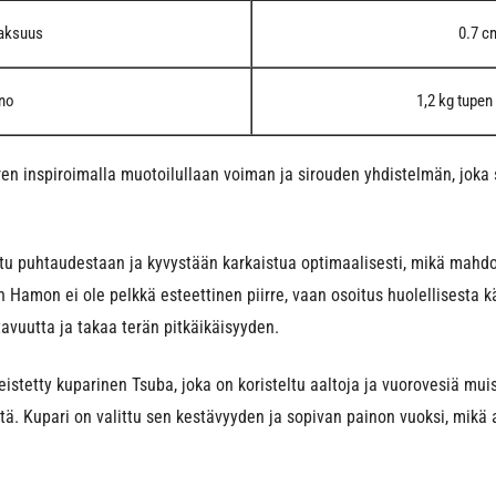
aksuus
0.7 c
no
1,2 kg tupe
n inspiroimalla muotoilullaan voiman ja sirouden yhdistelmän, joka so
ttu puhtaudestaan ja kyvystään karkaistua optimaalisesti, mikä mahd
Hamon ei ole pelkkä esteettinen piirre, vaan osoitus huolellisesta kä
avuutta ja takaa terän pitkäikäisyyden.
veistetty kuparinen Tsuba, joka on koristeltu aaltoja ja vuorovesiä muis
ä. Kupari on valittu sen kestävyyden ja sopivan painon vuoksi, mikä