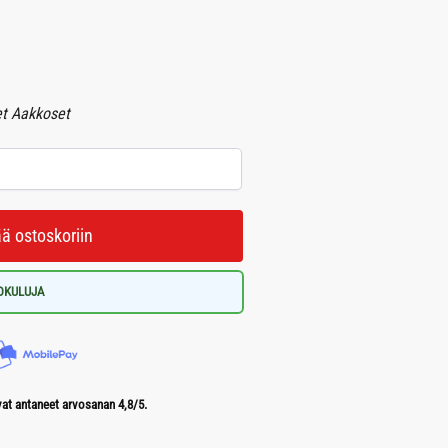
et Aakkoset
ää ostoskoriin
LOKULUJA
t antaneet arvosanan 4,8/5.