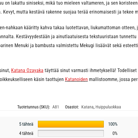
u on lakattu siniseksi, mikä tuo mieleen valtameren, ja sen koristeen
a. Kevyt, mutta kestävä rakenne suojaa terää erinomaisesti ja tekee
en-nahkaan kääritty kahva takaa luotettavan, liukumattoman otteen, 
annalta. Kestävyydestään ja ainutlaatuisesta tekstuuristaan tunnettu
parinen Menuki ja bambusta valmistettu Mekugi lisäävät sekä esteetti
sinut,
Katana Ozayaka
täyttää sinut varmasti ihmetyksellä! Todelliset
ikkeukselliseen käsin taottujen
Katanoiden
mallistoomme, jossa perin
Tuotetunnus (SKU):
A81
Osastot:
Katana
,
Huippuluokkaa
5 tähteä
100%
4 tähteä
0%