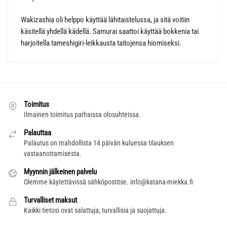
Wakizashia oli helppo käyttää lähitaistelussa, ja sitä voitiin
käsitellä yhdellä kädellä. Samurai saattoi käyttää bokkenia tai
harjoitella tameshigiri-leikkausta taitojensa hiomiseksi.
Toimitus
Ilmainen toimitus parhaissa olosuhteissa.
Palauttaa
Palautus on mahdollista 14 päivän kuluessa tilauksen
vastaanottamisesta.
Myynnin jälkeinen palvelu
Olemme käytettävissä sähköpostitse.
info@katana-miekka.fi
Turvalliset maksut
Kaikki tietosi ovat salattuja, turvallisia ja suojattuja.