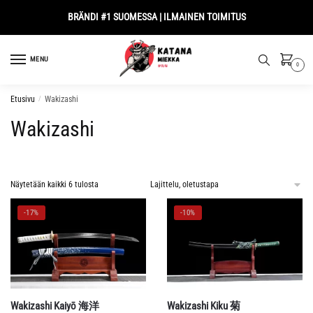
Skip
Skip
BRÄNDI #1 SUOMESSA | ILMAINEN TOIMITUS
to
to
navigation
content
MENU
0
Etusivu
/
Wakizashi
Wakizashi
Näytetään kaikki 6 tulosta
-17%
-10%
Wakizashi Kaiyō 海洋
Wakizashi Kiku 菊