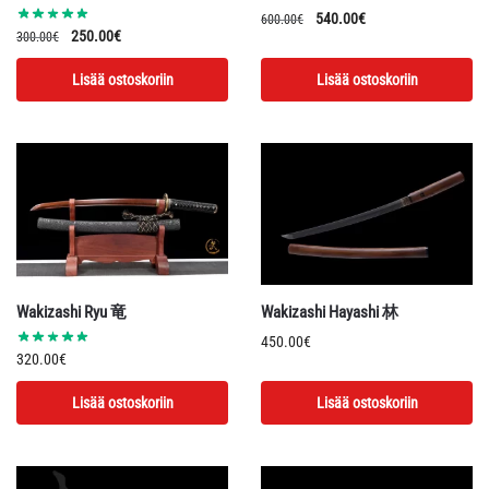
Alkuperäinen
Nykyinen
540.00
€
600.00
€
Alkuperäinen
Nykyinen
250.00
€
300.00
€
hinta
hinta
hinta
hinta
oli:
on:
Lisää ostoskoriin
Lisää ostoskoriin
oli:
on:
600.00€.
540.00€.
300.00€.
250.00€.
Wakizashi Ryu 竜
Wakizashi Hayashi 林
450.00
€
320.00
€
Lisää ostoskoriin
Lisää ostoskoriin