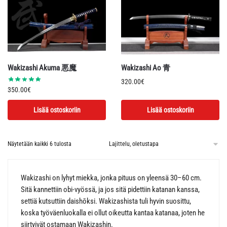
Wakizashi Akuma 悪魔
Wakizashi Ao 青
320.00
€
350.00
€
Lisää ostoskoriin
Lisää ostoskoriin
Näytetään kaikki 6 tulosta
Wakizashi on lyhyt miekka, jonka pituus on yleensä 30–60 cm.
Sitä kannettiin obi-vyössä, ja jos sitä pidettiin katanan kanssa,
settiä kutsuttiin daishōksi. Wakizashista tuli hyvin suosittu,
koska työväenluokalla ei ollut oikeutta kantaa katanaa, joten he
siirtyivät ostamaan Wakizashin.