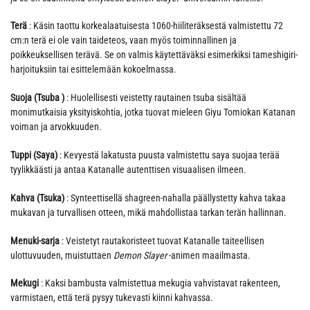
Terä
: Käsin taottu korkealaatuisesta 1060-hiiliteräksestä valmistettu 72
cm:n terä ei ole vain taideteos, vaan myös toiminnallinen ja
poikkeuksellisen terävä. Se on valmis käytettäväksi esimerkiksi tameshigiri-
harjoituksiin tai esittelemään kokoelmassa.
Suoja (Tsuba )
: Huolellisesti veistetty rautainen tsuba sisältää
monimutkaisia yksityiskohtia, jotka tuovat mieleen Giyu Tomiokan Katanan
voiman ja arvokkuuden.
Tuppi (Saya)
: Kevyestä lakatusta puusta valmistettu saya suojaa terää
tyylikkäästi ja antaa Katanalle autenttisen visuaalisen ilmeen.
Kahva (Tsuka)
: Synteettisellä shagreen-nahalla päällystetty kahva takaa
mukavan ja turvallisen otteen, mikä mahdollistaa tarkan terän hallinnan.
Menuki-sarja
: Veistetyt rautakoristeet tuovat Katanalle taiteellisen
ulottuvuuden, muistuttaen
Demon Slayer
-animen maailmasta.
Mekugi
: Kaksi bambusta valmistettua mekugia vahvistavat rakenteen,
varmistaen, että terä pysyy tukevasti kiinni kahvassa.