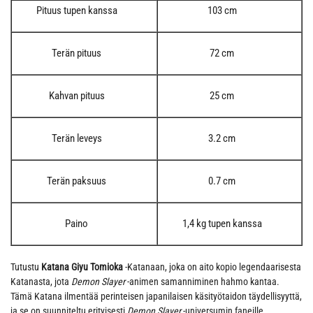
Pituus tupen kanssa
103 cm
Terän pituus
72 cm
Kahvan pituus
25 cm
Terän leveys
3.2 cm
Terän paksuus
0.7 cm
Paino
1,4 kg tupen kanssa
Tutustu
Katana Giyu Tomioka
-Katanaan, joka on aito kopio legendaarisesta
Katanasta, jota
Demon Slayer
-animen samanniminen hahmo kantaa.
Tämä Katana ilmentää perinteisen japanilaisen käsityötaidon täydellisyyttä,
ja se on suunniteltu erityisesti
Demon Slayer
-universumin faneille.