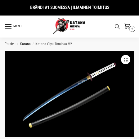
Skip
Skip
BRÄNDI #1 SUOMESSA | ILMAINEN TOIMITUS
to
to
navigation
content
MENU
0
Etusivu
/
Katana
/
Katana Giyu Tomioka V2