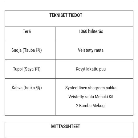
TEKNISET TIEDOT
Terä
1060 hiiliteräs
Suoja (Tsuba 鍔)
Veistetty rauta
Tuppi (Saya 鞘)
Kevyt lakattu puu
Kahva (tsuka 柄)
Synteettinen shagreen nahka
Veistetty rauta Menuki Kit
2 Bambu Mekugi
MITTASUHTEET