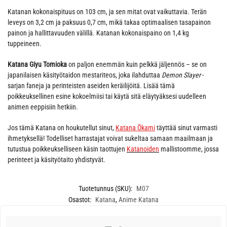
Katanan kokonaispituus on 103 cm, ja sen mitat ovat vaikuttavia. Terän
leveys on 3,2 cm ja paksuus 0,7 cm, mikä takaa optimaalisen tasapainon
painon ja hallittavuuden välillä. Katanan kokonaispaino on 1,4 kg
tuppeineen.
Katana Giyu Tomioka
on paljon enemmän kuin pelkkä jäljennös – se on
japanilaisen käsityötaidon mestariteos, joka ilahduttaa
Demon Slayer
-
sarjan faneja ja perinteisten aseiden keräilijöitä. Lisää tämä
poikkeuksellinen esine kokoelmiisi tai käytä sitä eläytyäksesi uudelleen
animen eeppisiin hetkiin.
Jos tämä Katana on houkutellut sinut,
Katana Ōkami
täyttää sinut varmasti
ihmetyksellä! Todelliset harrastajat voivat sukeltaa samaan maailmaan ja
tutustua poikkeukselliseen käsin taottujen
Katanoiden
mallistoomme, jossa
perinteet ja käsityötaito yhdistyvät.
Tuotetunnus (SKU):
M07
Osastot:
Katana
,
Anime Katana