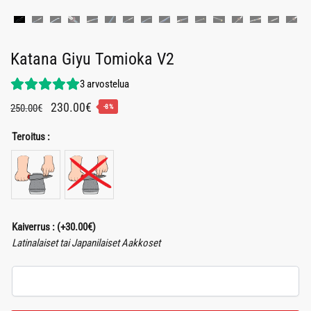
Katana Giyu Tomioka V2
3
arvostelua
Alkuperäinen
Nykyinen
230.00
€
250.00
€
-8%
hinta
hinta
Teroitus :
oli:
on:
250.00€.
230.00€.
Kaiverrus :
(+
30.00
€
)
Latinalaiset tai Japanilaiset Aakkoset