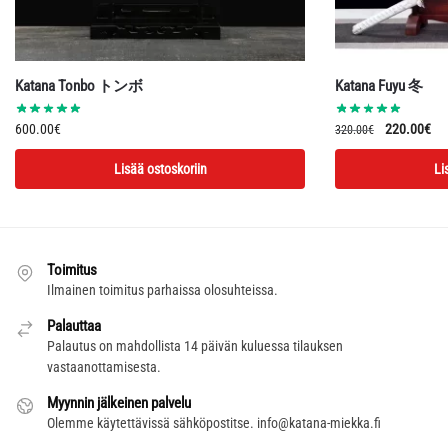
Katana Tonbo トンボ
Katana Fuyu 冬
Alkuperäin
Ny
600.00
€
220.00
€
320.00
€
hinta
hin
Lisää ostoskoriin
Li
oli:
on:
320.00€.
22
Toimitus
Ilmainen toimitus parhaissa olosuhteissa.
Palauttaa
Palautus on mahdollista 14 päivän kuluessa tilauksen
vastaanottamisesta.
Myynnin jälkeinen palvelu
Olemme käytettävissä sähköpostitse.
info@katana-miekka.fi