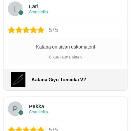
Lari
Arvostelija
5/5
Katana on aivan uskomaton!
8 kuukautta sitten
Katana Giyu Tomioka V2
Pekka
Arvostelija
5/5