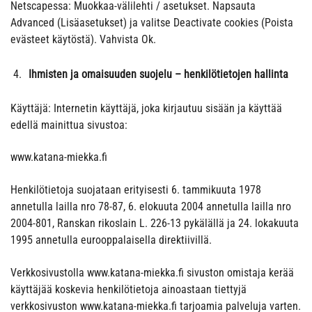
Netscapessa: Muokkaa-välilehti / asetukset. Napsauta
Advanced (Lisäasetukset) ja valitse Deactivate cookies (Poista
evästeet käytöstä). Vahvista Ok.
Ihmisten ja omaisuuden suojelu – henkilötietojen hallinta
Käyttäjä: Internetin käyttäjä, joka kirjautuu sisään ja käyttää
edellä mainittua sivustoa:
www.katana-miekka.fi
Henkilötietoja suojataan erityisesti 6. tammikuuta 1978
annetulla lailla nro 78-87, 6. elokuuta 2004 annetulla lailla nro
2004-801, Ranskan rikoslain L. 226-13 pykälällä ja 24. lokakuuta
1995 annetulla eurooppalaisella direktiivillä.
Verkkosivustolla www.katana-miekka.fi sivuston omistaja kerää
käyttäjää koskevia henkilötietoja ainoastaan tiettyjä
verkkosivuston www.katana-miekka.fi tarjoamia palveluja varten.