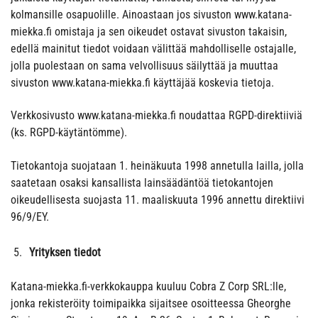
kolmansille osapuolille. Ainoastaan jos sivuston www.katana-
miekka.fi omistaja ja sen oikeudet ostavat sivuston takaisin,
edellä mainitut tiedot voidaan välittää mahdolliselle ostajalle,
jolla puolestaan on sama velvollisuus säilyttää ja muuttaa
sivuston www.katana-miekka.fi käyttäjää koskevia tietoja.
Verkkosivusto www.katana-miekka.fi noudattaa RGPD-direktiiviä
(ks. RGPD-käytäntömme).
Tietokantoja suojataan 1. heinäkuuta 1998 annetulla lailla, jolla
saatetaan osaksi kansallista lainsäädäntöä tietokantojen
oikeudellisesta suojasta 11. maaliskuuta 1996 annettu direktiivi
96/9/EY.
Yrityksen tiedot
Katana-miekka.fi-verkkokauppa kuuluu Cobra Z Corp SRL:lle,
jonka rekisteröity toimipaikka sijaitsee osoitteessa Gheorghe