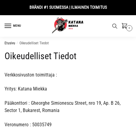
Skip
Skip
BRÄNDI #1 SUOMESSA | ILMAINEN TOIMITUS
to
to
navigation
content
MENU
0
Etusivu
/
Oikeudelliset Tiedot
Oikeudelliset Tiedot
Verkkosivuston toimittaja :
Yritys: Katana Miekka
Pääkonttori : Gheorghe Simionescu Street, nro 19, Ap. B 26,
Sector 1, Bukarest, Romania
Veronumero : 50035749