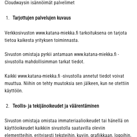
Cloudwaysin isännöimät palvelimet
Tarjottujen palvelujen kuvaus
Verkkosivuston www.katana-miekka.fi tarkoituksena on tarjota
tietoa kaikesta yrityksen toiminnasta.
Sivuston omistaja pyrkii antamaan www.katana-miekka.fi -
sivustolla mahdollisimman tarkat tiedot.
Kaikki www.katana-miekka.fi -sivustolla annetut tiedot voivat
muuttua. Niihin on tehty muutoksia sen jälkeen, kun ne otettiin
käyttöön.
Teollis- ja tekijänoikeudet ja väärentäminen
Sivuston omistaja omistaa immateriaalioikeudet tai hänellä on
käyttöoikeudet kaikkiin sivustolla saatavilla oleviin
elementteihin, erityisesti teksteihin, kuviin, grafiikkaan, logoihin,