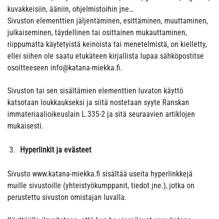
kuvakkeisiin, ääniin, ohjelmistoihin jne…
Sivuston elementtien jäljentäminen, esittäminen, muuttaminen,
julkaiseminen, täydellinen tai osittainen mukauttaminen,
riippumatta käytetyistä keinoista tai menetelmistä, on kielletty,
ellei siihen ole saatu etukäteen kirjallista lupaa sähköpostitse
osoitteeseen
info@katana-miekka.fi
.
Sivuston tai sen sisältämien elementtien luvaton käyttö
katsotaan loukkaukseksi ja siitä nostetaan syyte Ranskan
immateriaalioikeuslain L.335-2 ja sitä seuraavien artiklojen
mukaisesti.
Hyperlinkit ja evästeet
Sivusto www.katana-miekka.fi sisältää useita hyperlinkkejä
muille sivustoille (yhteistyökumppanit, tiedot jne.), jotka on
perustettu sivuston omistajan luvalla.