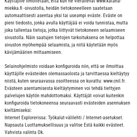
Käyttäjille ilmoitetaan, että kun he vierailevat www.katana-
miekka.fi -sivustolla, heidän tietokoneelleen saatetaan
automaattisesti asentaa yksi tai useampi eväste. Eväste on
pieni tiedosto, jonka avulla käyttäjää ei voida tunnistaa, mutta
joka tallentaa tietoja, jotka liittyvät tietokoneen selaamiseen
sivustolla. Näin saatujen tietojen tarkoituksena on helpottaa
sivuston myöhempää selaamista, ja niitä käytetään myös
kävijämäärien mittaamiseen.
Selainohjelmisto voidaan konfiguroida niin, että se ilmoittaa
käyttäjille evästeiden olemassaolosta ja tarvittaessa kieltäytyy
niistä, kuten seuraavassa osoitteessa on kuvattu: www.cnil.fr.
Evästeen asentamisesta kieltäytyminen voi tehdä tiettyjen
palvelujen käytön mahdottomaksi. Käyttäjät voivat kuitenkin
konfiguroida tietokoneensa seuraavasti evästeiden asennuksen
kieltämiseksi:
Internet Explorerissa: Työkalut-välilehti / Internet-asetukset.
Napsauta Luottamuksellisuus ja valitse Estä kaikki evästeet.
Vahvista valinta Ok.