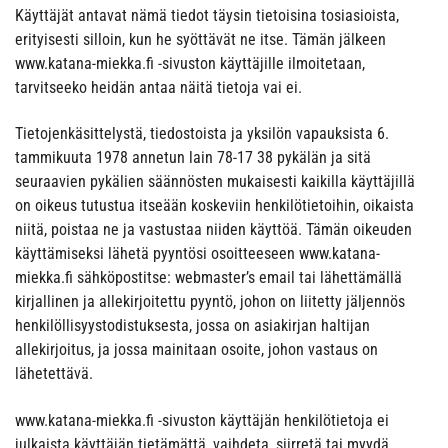
Käyttäjät antavat nämä tiedot täysin tietoisina tosiasioista,
erityisesti silloin, kun he syöttävät ne itse. Tämän jälkeen
www.katana-miekka.fi -sivuston käyttäjille ilmoitetaan,
tarvitseeko heidän antaa näitä tietoja vai ei.
Tietojenkäsittelystä, tiedostoista ja yksilön vapauksista 6.
tammikuuta 1978 annetun lain 78-17 38 pykälän ja sitä
seuraavien pykälien säännösten mukaisesti kaikilla käyttäjillä
on oikeus tutustua itseään koskeviin henkilötietoihin, oikaista
niitä, poistaa ne ja vastustaa niiden käyttöä. Tämän oikeuden
käyttämiseksi lähetä pyyntösi osoitteeseen www.katana-
miekka.fi sähköpostitse: webmaster’s email tai lähettämällä
kirjallinen ja allekirjoitettu pyyntö, johon on liitetty jäljennös
henkilöllisyystodistuksesta, jossa on asiakirjan haltijan
allekirjoitus, ja jossa mainitaan osoite, johon vastaus on
lähetettävä.
www.katana-miekka.fi -sivuston käyttäjän henkilötietoja ei
julkaista käyttäjän tietämättä, vaihdeta, siirretä tai myydä