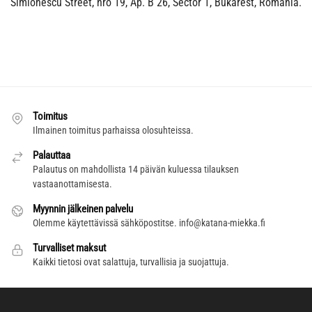
Simionescu Street, nro 19, Ap. B 26, Sector 1, Bukarest, Romania.
Toimitus
Ilmainen toimitus parhaissa olosuhteissa.
Palauttaa
Palautus on mahdollista 14 päivän kuluessa tilauksen
vastaanottamisesta.
Myynnin jälkeinen palvelu
Olemme käytettävissä sähköpostitse.
info@katana-miekka.fi
Turvalliset maksut
Kaikki tietosi ovat salattuja, turvallisia ja suojattuja.