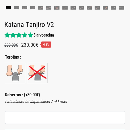
Katana Tanjiro V2
5
arvostelua
Alkuperäinen
Nykyinen
230.00
€
260.00
€
-12%
hinta
hinta
Teroitus :
oli:
on:
260.00€.
230.00€.
Kaiverrus :
(+
30.00
€
)
Latinalaiset tai Japanilaiset Aakkoset