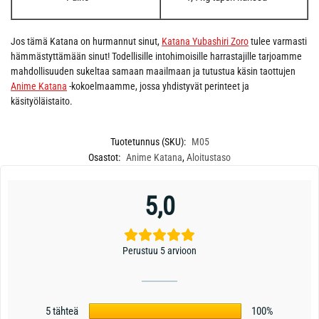
Jos tämä Katana on hurmannut sinut,
Katana Yubashiri Zoro
tulee varmasti
hämmästyttämään sinut! Todellisille intohimoisille harrastajille tarjoamme
mahdollisuuden sukeltaa samaan maailmaan ja tutustua käsin taottujen
Anime Katana
-kokoelmaamme, jossa yhdistyvät perinteet ja
käsityöläistaito.
Tuotetunnus (SKU):
M05
Osastot:
Anime Katana
,
Aloitustaso
5,0
Perustuu 5 arvioon
5 tähteä
100%