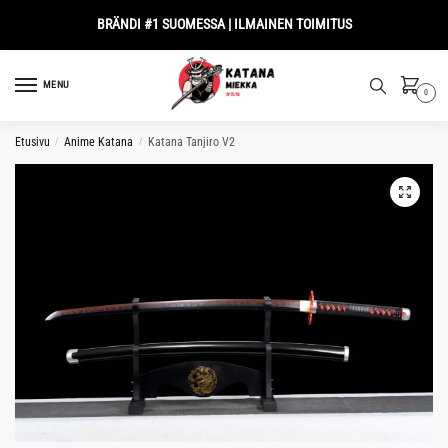
Skip
Skip
BRÄNDI #1 SUOMESSA | ILMAINEN TOIMITUS
to
to
navigation
content
MENU
0
Etusivu
/
Anime Katana
/
Katana Tanjiro V2