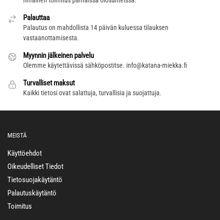
Palauttaa
Palautus on mahdollista 14 päivän kuluessa tilauksen
vastaanottamisesta.
Myynnin jälkeinen palvelu
Olemme käytettävissä sähköpostitse.
info@katana-miekka.fi
Turvalliset maksut
Kaikki tietosi ovat salattuja, turvallisia ja suojattuja.
MEISTÄ
Käyttöehdot
Oikeudelliset Tiedot
Tietosuojakäytäntö
Palautuskäytäntö
Toimitus