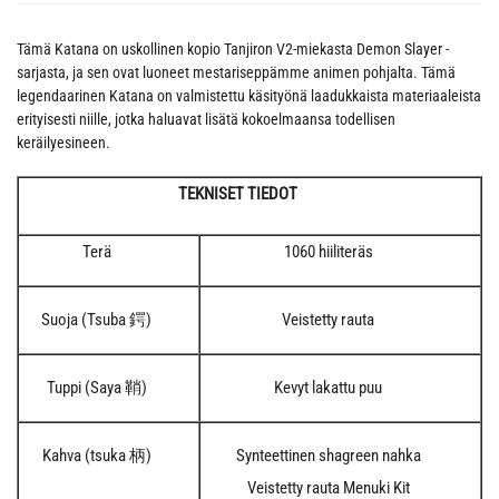
Tämä Katana on uskollinen kopio Tanjiron V2-miekasta Demon Slayer -
sarjasta, ja sen ovat luoneet mestariseppämme animen pohjalta. Tämä
legendaarinen Katana on valmistettu käsityönä laadukkaista materiaaleista
erityisesti niille, jotka haluavat lisätä kokoelmaansa todellisen
keräilyesineen.
TEKNISET TIEDOT
Terä
1060 hiiliteräs
Suoja (Tsuba 鍔)
Veistetty rauta
Tuppi (Saya 鞘)
Kevyt lakattu puu
Kahva (tsuka 柄)
Synteettinen shagreen nahka
Veistetty rauta Menuki Kit