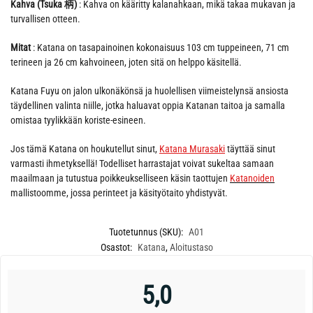
Kahva (Tsuka 柄)
: Kahva on kääritty kalanahkaan, mikä takaa mukavan ja
turvallisen otteen.
Mitat
: Katana on tasapainoinen kokonaisuus 103 cm tuppeineen, 71 cm
terineen ja 26 cm kahvoineen, joten sitä on helppo käsitellä.
Katana Fuyu on jalon ulkonäkönsä ja huolellisen viimeistelynsä ansiosta
täydellinen valinta niille, jotka haluavat oppia Katanan taitoa ja samalla
omistaa tyylikkään koriste-esineen.
Jos tämä Katana on houkutellut sinut,
Katana M
urasaki
täyttää sinut
varmasti ihmetyksellä! Todelliset harrastajat voivat sukeltaa samaan
maailmaan ja tutustua poikkeukselliseen käsin taottujen
Katanoiden
mallistoomme, jossa perinteet ja käsityötaito yhdistyvät.
Tuotetunnus (SKU):
A01
Osastot:
Katana
,
Aloitustaso
5,0