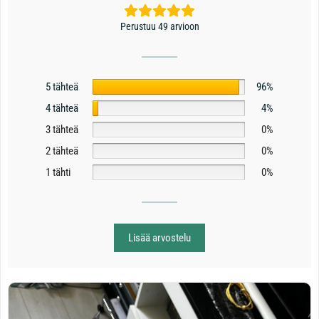
Perustuu 49 arvioon
5 tähteä
96%
4 tähteä
4%
3 tähteä
0%
2 tähteä
0%
1 tähti
0%
Lisää arvostelu