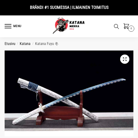
Skip
Skip
BRÄNDI #1 SUOMESSA | ILMAINEN TOIMITUS
to
to
navigation
content
MENU
0
Etusivu
/
Katana
/
Katana Fuyu 冬