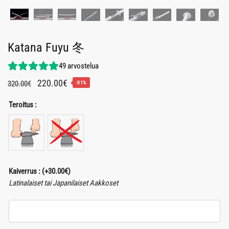
Katana Fuyu 冬
49
arvostelua
Alkuperäinen
Nykyinen
220.00
€
320.00
€
-31%
hinta
hinta
Teroitus :
oli:
on:
320.00€.
220.00€.
Kaiverrus :
(+
30.00
€
)
Latinalaiset tai Japanilaiset Aakkoset