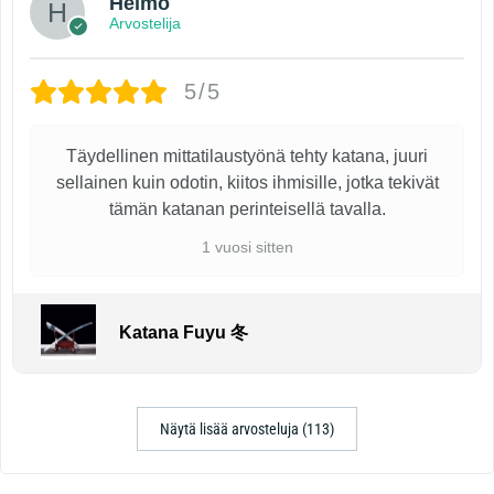
Heimo
Arvostelija
5/5
Täydellinen mittatilaustyönä tehty katana, juuri
sellainen kuin odotin, kiitos ihmisille, jotka tekivät
tämän katanan perinteisellä tavalla.
1 vuosi sitten
Katana Fuyu 冬
Näytä lisää arvosteluja (113)