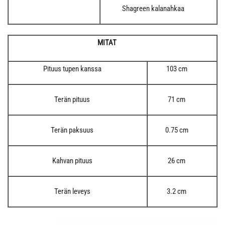
Shagreen kalanahkaa
MITAT
Pituus tupen kanssa
103 cm
Terän pituus
71 cm
Terän paksuus
0.75 cm
Kahvan pituus
26 cm
Terän leveys
3.2 cm