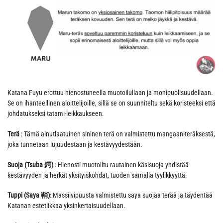
Katana Fuyu erottuu hienostuneella muotoilullaan ja monipuolisuudellaan.
Se on ihanteellinen aloittelijoille, sillä se on suunniteltu sekä koristeeksi että
johdatukseksi tatami-leikkaukseen.
Terä
: Tämä ainutlaatuinen sininen terä on valmistettu mangaaniteräksestä,
joka tunnetaan lujuudestaan ja kestävyydestään.
Suoja (Tsuba 鍔)
: Hienosti muotoiltu rautainen käsisuoja yhdistää
kestävyyden ja herkät yksityiskohdat, tuoden samalla tyylikkyyttä.
Tuppi (Saya 鞘)
: Massiivipuusta valmistettu saya suojaa terää ja täydentää
Katanan estetiikkaa yksinkertaisuudellaan.