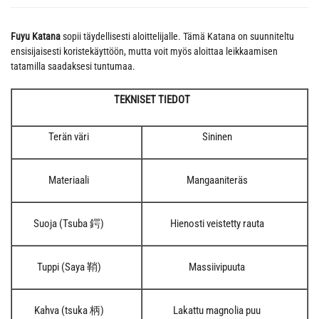
Fuyu Katana
sopii täydellisesti aloittelijalle. Tämä Katana on suunniteltu
ensisijaisesti koristekäyttöön, mutta voit myös aloittaa leikkaamisen
tatamilla saadaksesi tuntumaa.
TEKNISET TIEDOT
Terän väri
Sininen
Materiaali
Mangaaniteräs
Suoja (Tsuba 鍔)
Hienosti veistetty rauta
Tuppi (Saya 鞘)
Massiivipuuta
Kahva (tsuka 柄)
Lakattu magnolia puu