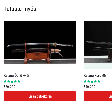
Tutustu myös
Katana Ōchō 王朝
Katana Kuro 黒
320.00
€
360.00
€
Lisää ostoskoriin
Li