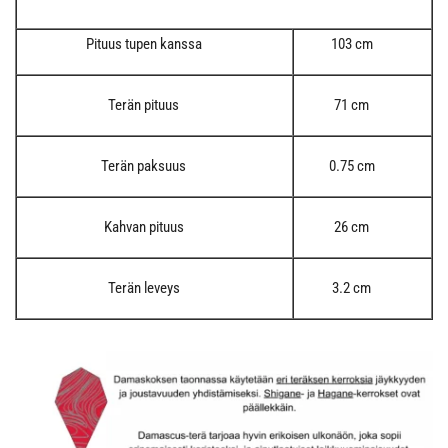
Pituus tupen kanssa
103 cm
Terän pituus
71 cm
Terän paksuus
0.75 cm
Kahvan pituus
26 cm
Terän leveys
3.2 cm