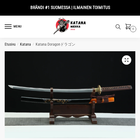
Skip
Skip
BRÄNDI #1 SUOMESSA | ILMAINEN TOIMITUS
to
to
navigation
content
MENU
0
Etusivu
/
Katana
/
Katana Doragonドラゴン