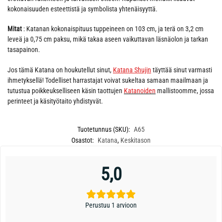
kokonaisuuden esteettistä ja symbolista yhtenäisyyttä.
Mitat
: Katanan kokonaispituus tuppeineen on 103 cm, ja terä on 3,2 cm
leveä ja 0,75 cm paksu, mikä takaa aseen vaikuttavan läsnäolon ja tarkan
tasapainon.
Jos tämä Katana on houkutellut sinut,
Katana Shujin
täyttää sinut varmasti
ihmetyksellä! Todelliset harrastajat voivat sukeltaa samaan maailmaan ja
tutustua poikkeukselliseen käsin taottujen
Katanoiden
mallistoomme, jossa
perinteet ja käsityötaito yhdistyvät.
Tuotetunnus (SKU):
A65
Osastot:
Katana
,
Keskitason
5,0
Perustuu 1 arvioon