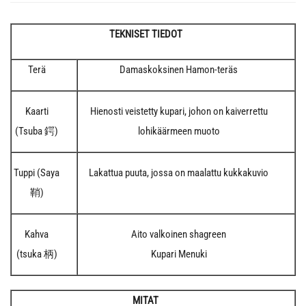
TEKNISET TIEDOT
Terä
Damaskoksinen Hamon-teräs
Kaarti
Hienosti veistetty kupari, johon on kaiverrettu
(Tsuba 鍔)
lohikäärmeen muoto
Tuppi (Saya
Lakattua puuta, jossa on maalattu kukkakuvio
鞘)
Kahva
Aito valkoinen shagreen
(tsuka 柄)
Kupari Menuki
MITAT