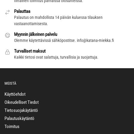
Ilmainen toimitus parhaissa olosuhteissa.
Palauttaa
Palautus on mahdollista 14 päivän kuluessa tilauksen
vastaanottamisesta.
Myynnin jälkeinen palvelu
Olemme käytettävissä sähköpostitse.
info@katana-miekka.fi
Turvalliset maksut
Kaikki tietosi ovat salattuja, turvallisia ja suojattuja.
MEISTÄ
Käyttöehdot
Oikeudelliset Tiedot
Tietosuojakäytäntö
Palautuskäytäntö
Toimitus