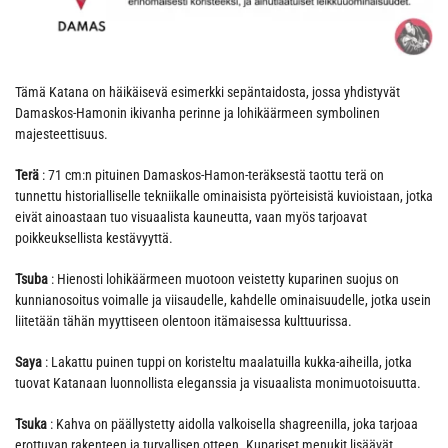
Tämä Katana on häikäisevä esimerkki sepäntaidosta, jossa yhdistyvät
Damaskos-Hamonin ikivanha perinne ja lohikäärmeen symbolinen
majesteettisuus.
Terä
: 71 cm:n pituinen Damaskos-Hamon-teräksestä taottu terä on
tunnettu historialliselle tekniikalle ominaisista pyörteisistä kuvioistaan, jotka
eivät ainoastaan tuo visuaalista kauneutta, vaan myös tarjoavat
poikkeuksellista kestävyyttä.
Tsuba
: Hienosti lohikäärmeen muotoon veistetty kuparinen suojus on
kunnianosoitus voimalle ja viisaudelle, kahdelle ominaisuudelle, jotka usein
liitetään tähän myyttiseen olentoon itämaisessa kulttuurissa.
Saya
: Lakattu puinen tuppi on koristeltu maalatuilla kukka-aiheilla, jotka
tuovat Katanaan luonnollista eleganssia ja visuaalista monimuotoisuutta.
Tsuka
: Kahva on päällystetty aidolla valkoisella shagreenilla, joka tarjoaa
erottuvan rakenteen ja turvallisen otteen. Kupariset menukit lisäävät