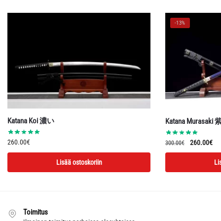
-13%
Katana Koi 濃い
Katana Murasaki 
Alkuperäin
Ny
260.00
€
260.00
€
300.00
€
hinta
hin
Lisää ostoskoriin
Li
oli:
on:
300.00€.
26
Toimitus