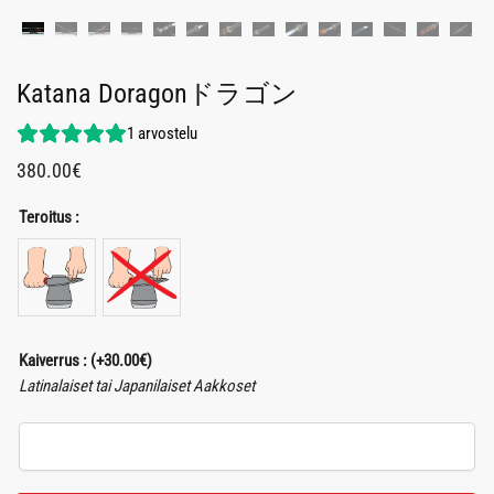
Katana Doragonドラゴン
1
arvostelu
380.00
€
Teroitus :
Kaiverrus :
(+
30.00
€
)
Latinalaiset tai Japanilaiset Aakkoset