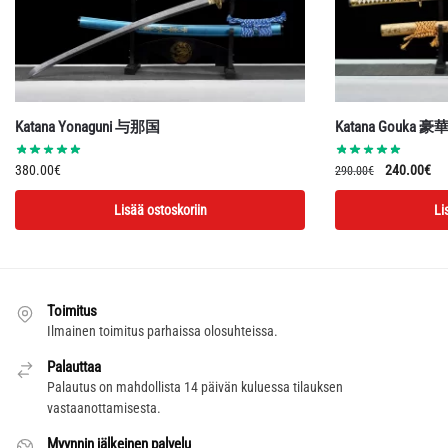
Katana Yonaguni 与那国
Katana Gouka 豪
Alkuperäin
Ny
380.00
€
240.00
€
290.00
€
hinta
hin
Lisää ostoskoriin
Li
oli:
on:
290.00€.
24
Toimitus
Ilmainen toimitus parhaissa olosuhteissa.
Palauttaa
Palautus on mahdollista 14 päivän kuluessa tilauksen
vastaanottamisesta.
Myynnin jälkeinen palvelu