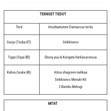
TEKNISET TIEDOT
Terä
Ainutlaatuinen Damascus-teräs
Suoja (Tsuba 鍔)
Sinkkiseos
Tuppi (Saya 鞘)
Ebony puu & Kurigata härkäsarvessa
Kahva (tsuka 柄)
Aitoa shagreen-nahkaa
Sinkkiseos Menuki Kit
2 Bambu Mekugi
MITAT