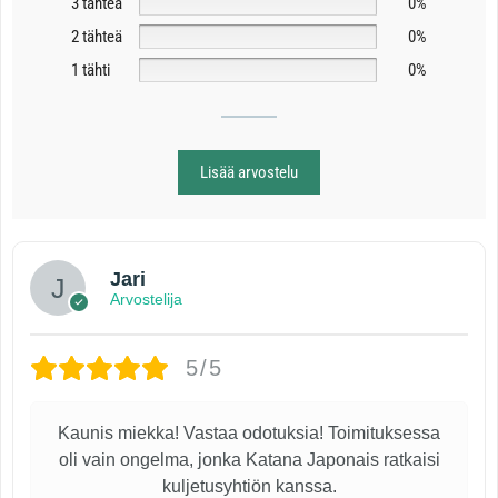
3 tähteä
0%
2 tähteä
0%
1 tähti
0%
Lisää arvostelu
Jari
Arvostelija
5/5
Kaunis miekka! Vastaa odotuksia! Toimituksessa
oli vain ongelma, jonka Katana Japonais ratkaisi
kuljetusyhtiön kanssa.