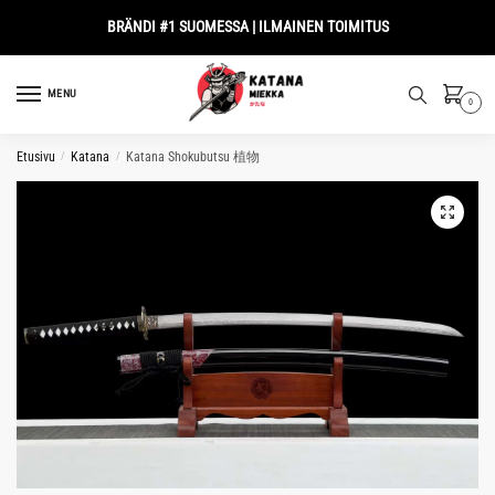
Skip
Skip
BRÄNDI #1 SUOMESSA | ILMAINEN TOIMITUS
to
to
navigation
content
MENU
0
Etusivu
/
Katana
/
Katana Shokubutsu 植物