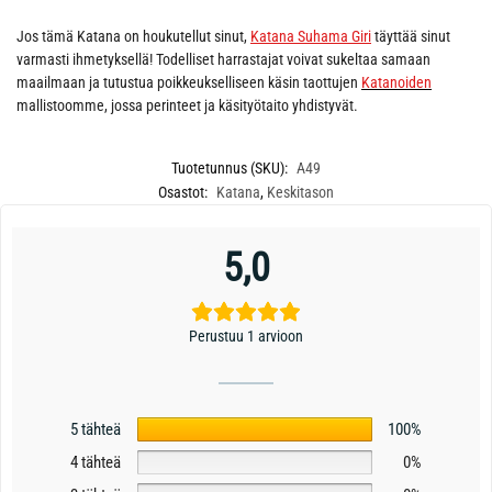
Jos tämä Katana on houkutellut sinut,
Katana Suhama Giri
täyttää sinut
varmasti ihmetyksellä! Todelliset harrastajat voivat sukeltaa samaan
maailmaan ja tutustua poikkeukselliseen käsin taottujen
Katanoiden
mallistoomme, jossa perinteet ja käsityötaito yhdistyvät.
Tuotetunnus (SKU):
A49
Osastot:
Katana
,
Keskitason
5,0
Perustuu 1 arvioon
5 tähteä
100%
4 tähteä
0%