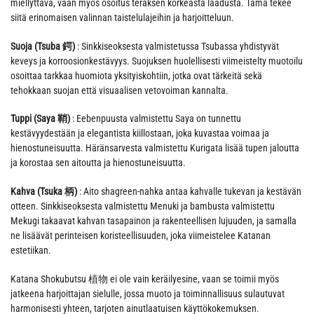
miellyttävä, vaan myös osoitus teräksen korkeasta laadusta. Tämä tekee
siitä erinomaisen valinnan taistelulajeihin ja harjoitteluun.
Suoja (Tsuba 鍔)
: Sinkkiseoksesta valmistetussa Tsubassa yhdistyvät
keveys ja korroosionkestävyys. Suojuksen huolellisesti viimeistelty muotoilu
osoittaa tarkkaa huomiota yksityiskohtiin, jotka ovat tärkeitä sekä
tehokkaan suojan että visuaalisen vetovoiman kannalta.
Tuppi (Saya 鞘)
: Eebenpuusta valmistettu Saya on tunnettu
kestävyydestään ja elegantista kiillostaan, joka kuvastaa voimaa ja
hienostuneisuutta. Häränsarvesta valmistettu Kurigata lisää tupen jaloutta
ja korostaa sen aitoutta ja hienostuneisuutta.
Kahva (Tsuka 柄)
: Aito shagreen-nahka antaa kahvalle tukevan ja kestävän
otteen. Sinkkiseoksesta valmistettu Menuki ja bambusta valmistettu
Mekugi takaavat kahvan tasapainon ja rakenteellisen lujuuden, ja samalla
ne lisäävät perinteisen koristeellisuuden, joka viimeistelee Katanan
estetiikan.
Katana Shokubutsu 植物 ei ole vain keräilyesine, vaan se toimii myös
jatkeena harjoittajan sielulle, jossa muoto ja toiminnallisuus sulautuvat
harmonisesti yhteen, tarjoten ainutlaatuisen käyttökokemuksen.