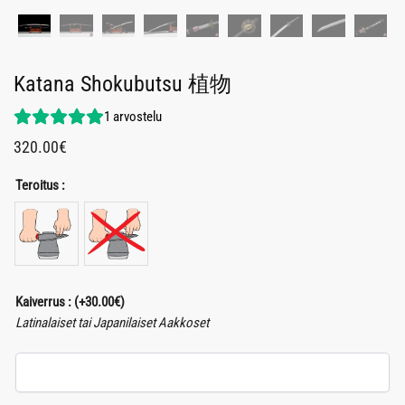
Katana Shokubutsu 植物
1
arvostelu
320.00
€
Teroitus :
Kaiverrus :
(+
30.00
€
)
Latinalaiset tai Japanilaiset Aakkoset