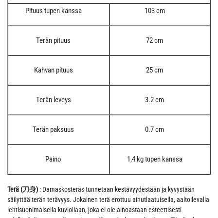
Pituus tupen kanssa
103 cm
Terän pituus
72 cm
Kahvan pituus
25 cm
Terän leveys
3.2 cm
Terän paksuus
0.7 cm
Paino
1,4 kg tupen kanssa
Terä (刀身)
: Damaskosteräs tunnetaan kestävyydestään ja kyvystään
säilyttää terän terävyys. Jokainen terä erottuu ainutlaatuisella, aaltoilevalla
lehtisuonimaisella kuviollaan, joka ei ole ainoastaan esteettisesti