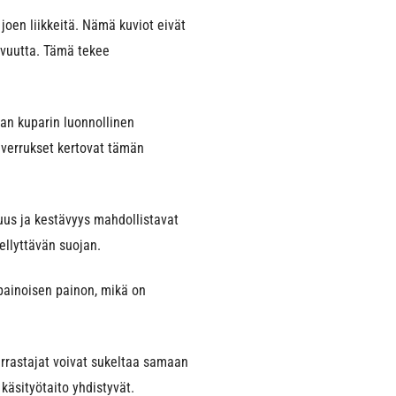
joen liikkeitä. Nämä kuviot eivät
tavuutta. Tämä tekee
aan kuparin luonnollinen
iverrukset kertovat tämän
uus ja kestävyys mahdollistavat
ellyttävän suojan.
apainoisen painon, mikä on
arrastajat voivat sukeltaa samaan
käsityötaito yhdistyvät.