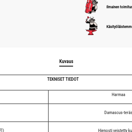
Ilmainen toimitus
Käsityöläistemm
Kuvaus
TEKNISET TIEDOT
Harmaa
Damascus-terä
 鍔)
Hienosti veistetty k