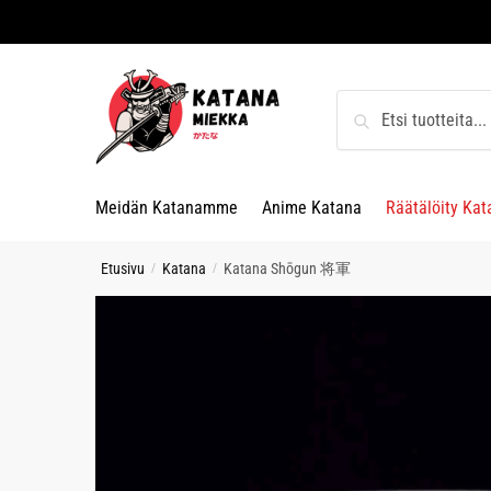
Skip
Skip
to
to
navigation
content
Etsi:
Haku
Meidän Katanamme
Anime Katana
Räätälöity Kat
Etusivu
Katana
Katana Shōgun 将軍
/
/