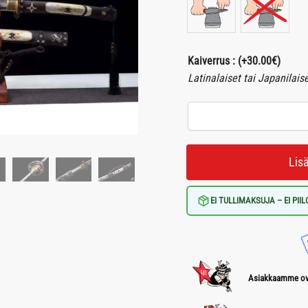
Kaiverrus :
(+
30.00
€
)
Latinalaiset tai Japanilais
Lis
EI TULLIMAKSUJA – EI PII
Asiakkaamme ova