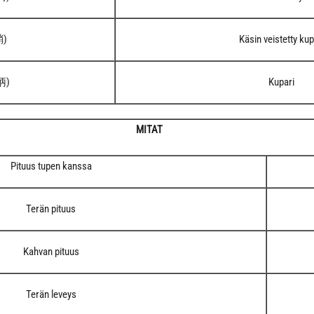
鞘)
Käsin veistetty kup
 柄)
Kupari
MITAT
Pituus tupen kanssa
Terän pituus
Kahvan pituus
Terän leveys