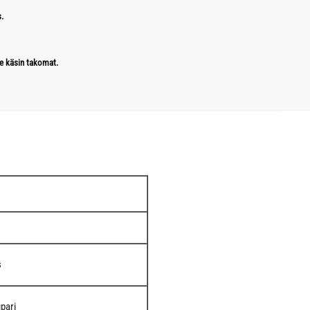
.
e käsin takomat.
s
upari