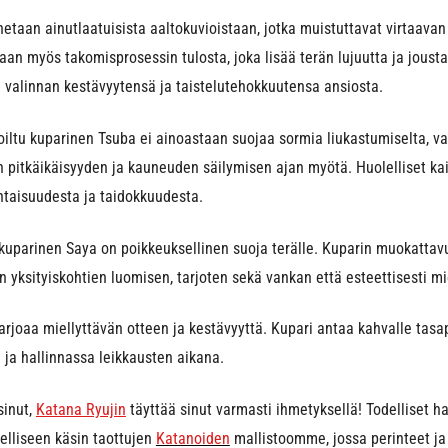
taan ainutlaatuisista aaltokuvioistaan, jotka muistuttavat virtaavan 
 vaan myös takomisprosessin tulosta, joka lisää terän lujuutta ja jous
 valinnan kestävyytensä ja taistelutehokkuutensa ansiosta.
iltu kuparinen Tsuba ei ainoastaan suojaa sormia liukastumiselta, v
 pitkäikäisyyden ja kauneuden säilymisen ajan myötä. Huolelliset ka
htaisuudesta ja taidokkuudesta.
 kuparinen Saya on poikkeuksellinen suoja terälle. Kuparin muokattav
 yksityiskohtien luomisen, tarjoten sekä vankan että esteettisesti mi
arjoaa miellyttävän otteen ja kestävyyttä. Kupari antaa kahvalle tas
 ja hallinnassa leikkausten aikana.
sinut,
Katana Ryujin
täyttää sinut varmasti ihmetyksellä! Todelliset h
elliseen käsin taottujen
Katanoiden
mallistoomme, jossa perinteet ja 