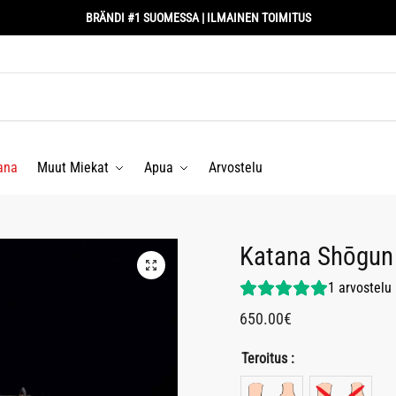
BRÄNDI #1 SUOMESSA | ILMAINEN TOIMITUS
ana
Muut Miekat
Apua
Arvostelu
Katana Shōg
1
arvostelu
650.00
€
Teroitus :