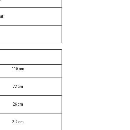
ari
115 cm
72 cm
26 cm
3.2 cm