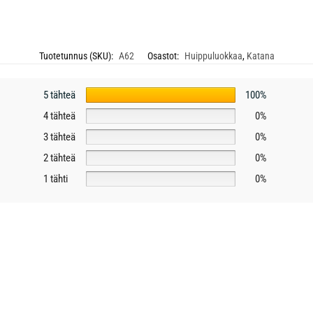
Tuotetunnus (SKU):
A62
Osastot:
Huippuluokkaa
,
Katana
5 tähteä
100%
4 tähteä
0%
3 tähteä
0%
2 tähteä
0%
1 tähti
0%