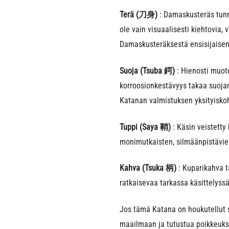
Terä (刀身)
: Damaskusteräs tunne
ole vain visuaalisesti kiehtovia,
Damaskusteräksestä ensisijaisen
Suoja (Tsuba 鍔)
: Hienosti muoto
korroosionkestävyys takaa suojan
Katanan valmistuksen yksityisko
Tuppi (Saya 鞘)
: Käsin veistetty
monimutkaisten, silmäänpistävien
Kahva (Tsuka 柄)
: Kuparikahva t
ratkaisevaa tarkassa käsittelyssä
Jos tämä Katana on houkutellut 
maailmaan ja tutustua poikkeuks