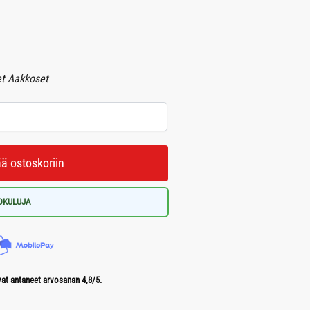
et Aakkoset
ää ostoskoriin
LOKULUJA
t antaneet arvosanan 4,8/5.