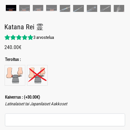
Katana Rei 霊
3
arvostelua
240.00
€
Teroitus :
Kaiverrus :
(+
30.00
€
)
Latinalaiset tai Japanilaiset Aakkoset