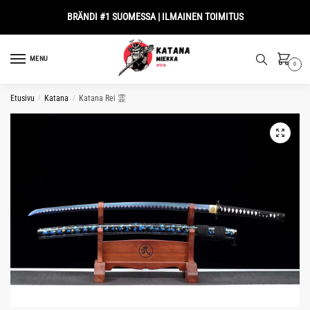
Skip
Skip
BRÄNDI #1 SUOMESSA | ILMAINEN TOIMITUS
to
to
navigation
content
MENU
0
Etusivu
/
Katana
/
Katana Rei 霊