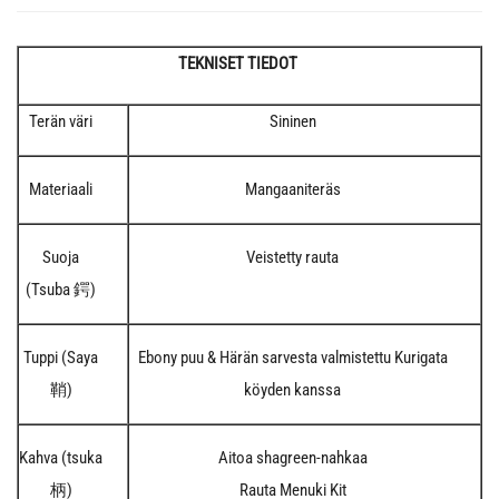
TEKNISET TIEDOT
Terän väri
Sininen
Materiaali
Mangaaniteräs
Suoja
Veistetty rauta
(Tsuba 鍔)
Tuppi (Saya
Ebony puu & Härän sarvesta valmistettu Kurigata
鞘)
köyden kanssa
Kahva (tsuka
Aitoa shagreen-nahkaa
柄)
Rauta Menuki Kit