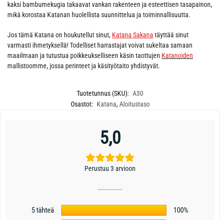
kaksi bambumekugia takaavat vankan rakenteen ja esteettisen tasapainon,
mikä korostaa Katanan huolellista suunnittelua ja toiminnallisuutta.
Jos tämä Katana on houkutellut sinut,
Katana Sakana
täyttää sinut
varmasti ihmetyksellä! Todelliset harrastajat voivat sukeltaa samaan
maailmaan ja tutustua poikkeukselliseen käsin taottujen
Katanoiden
mallistoomme, jossa perinteet ja käsityötaito yhdistyvät.
Tuotetunnus (SKU):
A30
Osastot:
Katana
,
Aloitustaso
5,0
Perustuu 3 arvioon
5 tähteä
100%