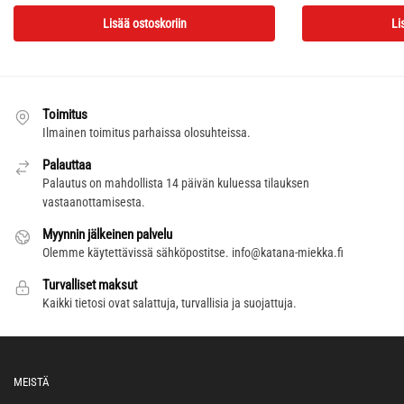
Lisää ostoskoriin
Li
Toimitus
Ilmainen toimitus parhaissa olosuhteissa.
Palauttaa
Palautus on mahdollista 14 päivän kuluessa tilauksen
vastaanottamisesta.
Myynnin jälkeinen palvelu
Olemme käytettävissä sähköpostitse.
info@katana-miekka.fi
Turvalliset maksut
Kaikki tietosi ovat salattuja, turvallisia ja suojattuja.
MEISTÄ