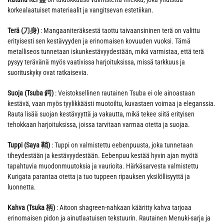
korkealaatuiset materiaalit ja vangitsevan estetiikan.
Terä (刀身)
: Mangaaniteräksestä taottu taivaansininen terä on valittu
erityisesti sen kestävyyden ja erinomaisen kovuuden vuoksi. Tämä
metalliseos tunnetaan iskunkestävyydestään, mikä varmistaa, että terä
pysyy terävänä myös vaativissa harjoituksissa, missä tarkkuus ja
suorituskyky ovat ratkaisevia.
Suoja (Tsuba 鍔)
: Veistoksellinen rautainen Tsuba ei ole ainoastaan
kestävä, vaan myös tyylikkäästi muotoiltu, kuvastaen voimaa ja eleganssia.
Rauta lisää suojan kestävyyttä ja vakautta, mikä tekee siitä erityisen
tehokkaan harjoituksissa, joissa tarvitaan varmaa otetta ja suojaa.
Tuppi (Saya 鞘)
: Tuppi on valmistettu eebenpuusta, joka tunnetaan
tiheydestään ja kestävyydestään. Eebenpuu kestää hyvin ajan myötä
tapahtuvia muodonmuutoksia ja vaurioita. Härkäsarvesta valmistettu
Kurigata parantaa otetta ja tuo tuppeen ripauksen yksilöllisyyttä ja
luonnetta.
Kahva (Tsuka 柄)
: Aitoon shagreen-nahkaan kääritty kahva tarjoaa
erinomaisen pidon ja ainutlaatuisen tekstuurin. Rautainen Menuki-sarja ja