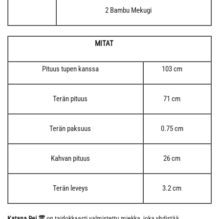
2 Bambu Mekugi
MITAT
Pituus tupen kanssa
103 cm
Terän pituus
71 cm
Terän paksuus
0.75 cm
Kahvan pituus
26 cm
Terän leveys
3.2 cm
Katana Rei 霊
on taidokkaasti valmistettu miekka, joka yhdistää