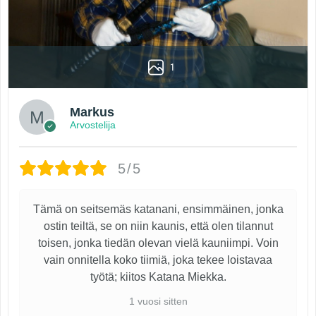
1
Markus
Arvostelija
5/5
Tämä on seitsemäs katanani, ensimmäinen, jonka
ostin teiltä, se on niin kaunis, että olen tilannut
toisen, jonka tiedän olevan vielä kauniimpi. Voin
vain onnitella koko tiimiä, joka tekee loistavaa
työtä; kiitos Katana Miekka.
1 vuosi sitten