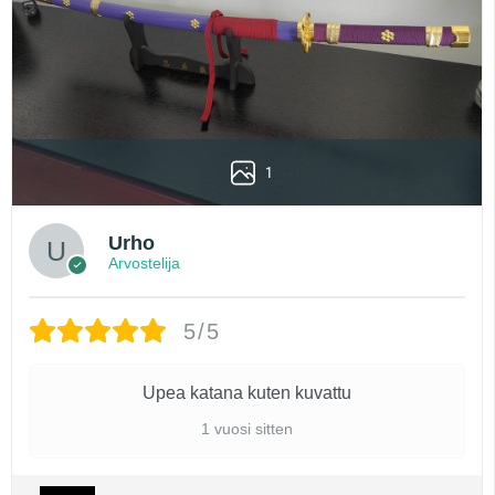
1
Urho
Arvostelija
5/5
Upea katana kuten kuvattu
1 vuosi sitten