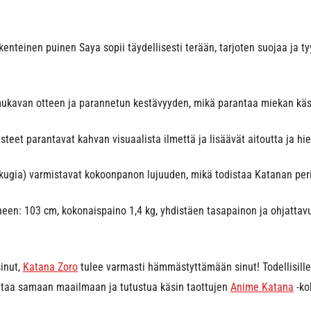
kenteinen puinen Saya sopii täydellisesti terään, tarjoten suojaa ja ty
ukavan otteen ja parannetun kestävyyden, mikä parantaa miekan käsi
isteet parantavat kahvan visuaalista ilmettä ja lisäävät aitoutta ja hi
ugia) varmistavat kokoonpanon lujuuden, mikä todistaa Katanan peri
neen: 103 cm, kokonaispaino 1,4 kg, yhdistäen tasapainon ja ohjattavu
inut,
Katana Zoro
tulee varmasti hämmästyttämään sinut! Todellisille i
taa samaan maailmaan ja tutustua käsin taottujen
Anime Katana
-ko