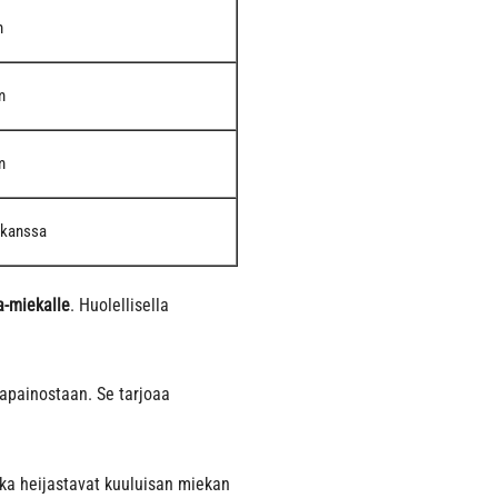
m
m
m
n kanssa
-miekalle
. Huolellisella
sapainostaan. Se tarjoaa
otka heijastavat kuuluisan miekan