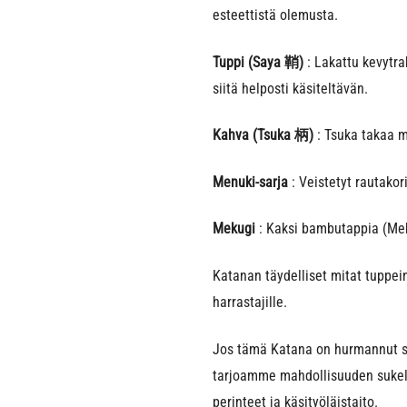
esteettistä olemusta.
Tuppi (Saya 鞘)
: Lakattu kevytra
siitä helposti käsiteltävän.
Kahva (Tsuka 柄)
: Tsuka takaa m
Menuki-sarja
: Veistetyt rautakor
Mekugi
: Kaksi bambutappia (Mek
Katanan täydelliset mitat tuppei
harrastajille.
Jos tämä Katana on hurmannut s
tarjoamme mahdollisuuden sukel
perinteet ja käsityöläistaito.