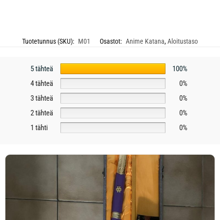
Tuotetunnus (SKU):
M01
Osastot:
Anime Katana
,
Aloitustaso
5 tähteä
100%
4 tähteä
0%
3 tähteä
0%
2 tähteä
0%
1 tähti
0%