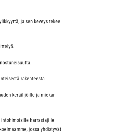
ylikkyyttä, ja sen keveys tekee
ttelyä.
enostuneisuutta.
nteisestä rakenteesta.
uden keräilijöille ja miekan
ntohimoisille harrastajille
koelmaamme, jossa yhdistyvät