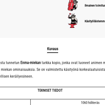
Ilmainen toimitus
Käsityöläistemm
Kuvaus
asta tunnetun
Enma-miekan
tarkka kopio, jonka ovat luoneet animen
 miekan ominaisuuksia. Se on valmistettu käsityönä korkealaatuisista
ellisen keräilyesineen.
TEKNISET TIEDOT
1060 hiiliteräs