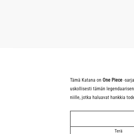
Tämä Katana on
One Piece
-sarj
uskollisesti tämän legendaarisen
niille, jotka haluavat hankkia tod
Terä