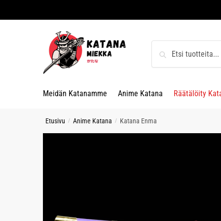
Skip
Skip
to
to
navigation
content
Etsi:
Haku
Meidän Katanamme
Anime Katana
Räätälöity Kat
Etusivu
Anime Katana
Katana Enma
/
/