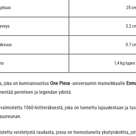
pituus
25 c
leveys
3.2 c
aksuus
0.7 c
no
1,4 kg tupe
s, joka on kunnianosoitus
One Piece
-universumin maineikkaalle
Enma
mentää perinteen ja legendan ydintä.
 valmistettu 1060-hiiliteräksestä, joka on tunnettu lujuudestaan ja ta
kkausreunan.
stettu veistetystä raudasta, jossa on hienostuneita yksityiskohtia, j