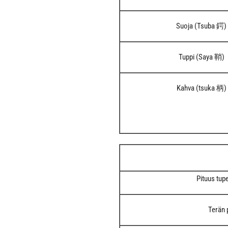
Suoja (Tsuba 鍔)
Tuppi (Saya 鞘)
Kahva (tsuka 柄)
Pituus tup
Terän 