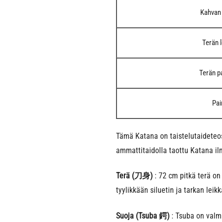
Kahvan 
Terän 
Terän p
Pai
Tämä Katana on taistelutaideteo
ammattitaidolla taottu Katana il
Terä (刀身)
: 72 cm pitkä terä on
tyylikkään siluetin ja tarkan lei
Suoja (Tsuba 鍔)
: Tsuba on valmi