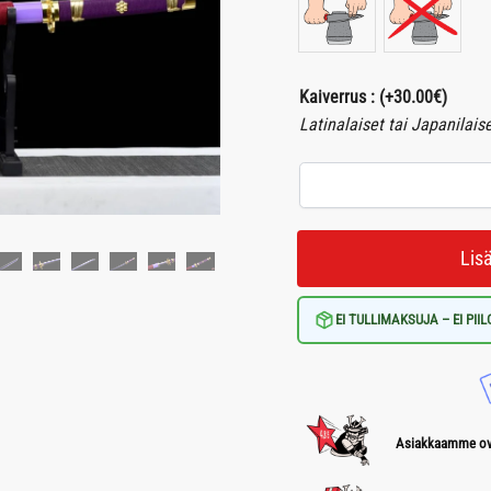
Kaiverrus :
(+
30.00
€
)
Latinalaiset tai Japanilais
Lis
EI TULLIMAKSUJA – EI PII
Asiakkaamme ova