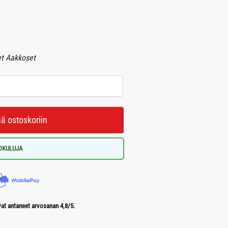
et Aakkoset
ää ostoskoriin
LOKULUJA
t antaneet arvosanan 4,8/5.