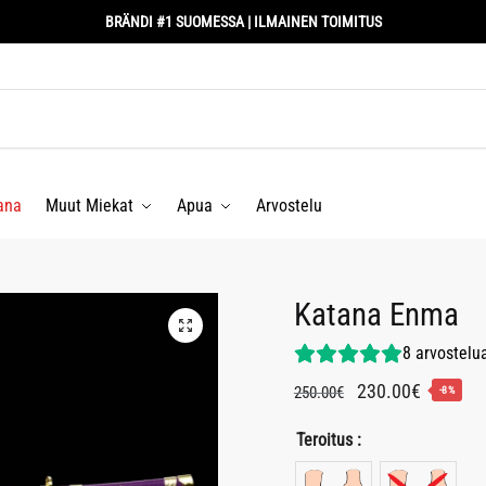
BRÄNDI #1 SUOMESSA | ILMAINEN TOIMITUS
ana
Muut Miekat
Apua
Arvostelu
Katana Enma
8
arvostelu
Alkuperäinen
Nykyine
230.00
€
250.00
€
-8%
hinta
hinta
Teroitus :
oli:
on:
250.00€.
230.00€