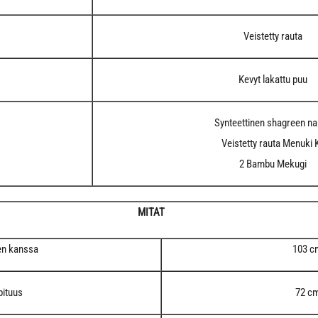
Veistetty rauta
Kevyt lakattu puu
Synteettinen shagreen n
Veistetty rauta Menuki K
2 Bambu Mekugi
MITAT
en kanssa
103 c
pituus
72 c