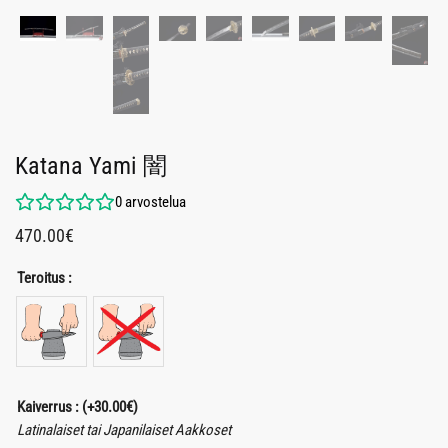
Katana Yami 闇
0
arvostelua
470.00
€
Teroitus :
Kaiverrus :
(+
30.00
€
)
Latinalaiset tai Japanilaiset Aakkoset