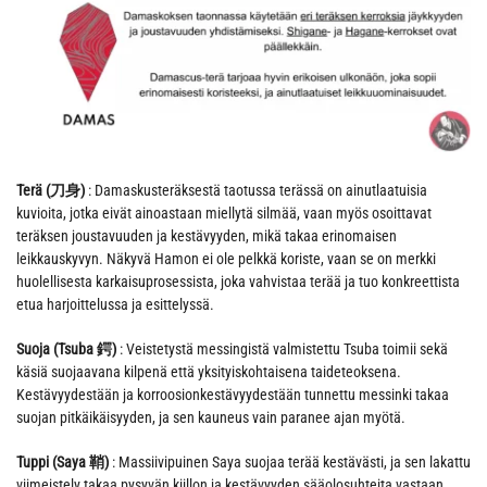
Terä (刀身)
: Damaskusteräksestä taotussa terässä on ainutlaatuisia
kuvioita, jotka eivät ainoastaan miellytä silmää, vaan myös osoittavat
teräksen joustavuuden ja kestävyyden, mikä takaa erinomaisen
leikkauskyvyn. Näkyvä Hamon ei ole pelkkä koriste, vaan se on merkki
huolellisesta karkaisuprosessista, joka vahvistaa terää ja tuo konkreettista
etua harjoittelussa ja esittelyssä.
Suoja (Tsuba 鍔)
: Veistetystä messingistä valmistettu Tsuba toimii sekä
käsiä suojaavana kilpenä että yksityiskohtaisena taideteoksena.
Kestävyydestään ja korroosionkestävyydestään tunnettu messinki takaa
suojan pitkäikäisyyden, ja sen kauneus vain paranee ajan myötä.
Tuppi (Saya 鞘)
: Massiivipuinen Saya suojaa terää kestävästi, ja sen lakattu
viimeistely takaa pysyvän kiillon ja kestävyyden sääolosuhteita vastaan,