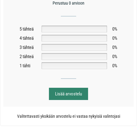
Perustuu 0 arvioon
5 tähteä
0%
4 tähteä
0%
3 tähteä
0%
2 tähteä
0%
1 tähti
0%
Lisää arvostelu
Valitettavasti yksikään arvostelu ei vastaa nykyisiä valintojasi