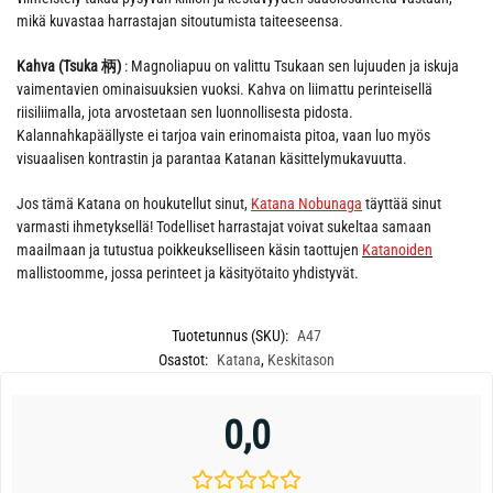
mikä kuvastaa harrastajan sitoutumista taiteeseensa.
Kahva (Tsuka 柄)
: Magnoliapuu on valittu Tsukaan sen lujuuden ja iskuja
vaimentavien ominaisuuksien vuoksi. Kahva on liimattu perinteisellä
riisiliimalla, jota arvostetaan sen luonnollisesta pidosta.
Kalannahkapäällyste ei tarjoa vain erinomaista pitoa, vaan luo myös
visuaalisen kontrastin ja parantaa Katanan käsittelymukavuutta.
Jos tämä Katana on houkutellut sinut,
Katana Nobunaga
täyttää sinut
varmasti ihmetyksellä! Todelliset harrastajat voivat sukeltaa samaan
maailmaan ja tutustua poikkeukselliseen käsin taottujen
Katanoiden
mallistoomme, jossa perinteet ja käsityötaito yhdistyvät.
Tuotetunnus (SKU):
A47
Osastot:
Katana
,
Keskitason
0,0