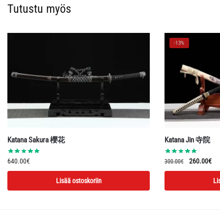
Tutustu myös
-13%
Katana Sakura 櫻花
Katana Jin 寺院
Alkuperäin
Ny
640.00
€
260.00
€
300.00
€
hinta
hin
Lisää ostoskoriin
Li
oli:
on:
300.00€.
26