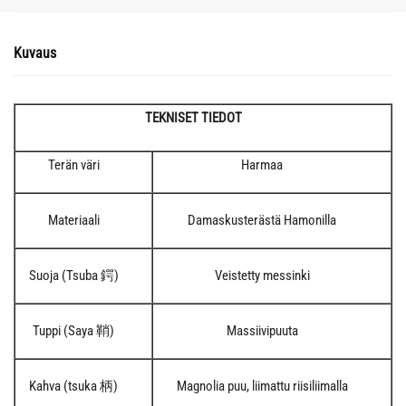
Kuvaus
TEKNISET TIEDOT
Terän väri
Harmaa
Materiaali
Damaskusterästä Hamonilla
Suoja (Tsuba 鍔)
Veistetty messinki
Tuppi (Saya 鞘)
Massiivipuuta
Kahva (tsuka 柄)
Magnolia puu, liimattu riisiliimalla