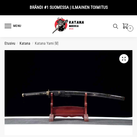
Skip
Skip
BRÄNDI #1 SUOMESSA | ILMAINEN TOIMITUS
to
to
navigation
content
MENU
0
Etusivu
/
Katana
/
Katana Yami 闇