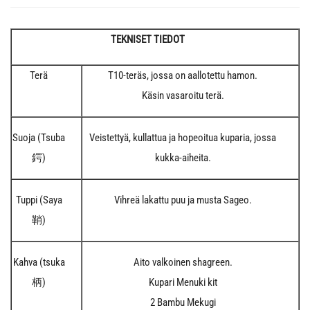
TEKNISET TIEDOT
Terä
T10-teräs, jossa on aallotettu hamon.
Käsin vasaroitu terä.
Suoja (Tsuba
Veistettyä, kullattua ja hopeoitua kuparia, jossa
鍔)
kukka-aiheita.
Tuppi (Saya
Vihreä lakattu puu ja musta Sageo.
鞘)
Kahva (tsuka
Aito valkoinen shagreen.
柄)
Kupari Menuki kit
2 Bambu Mekugi