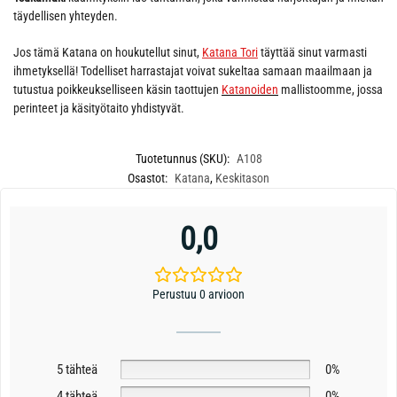
täydellisen yhteyden.
Jos tämä Katana on houkutellut sinut,
Katana Tori
täyttää sinut varmasti
ihmetyksellä! Todelliset harrastajat voivat sukeltaa samaan maailmaan ja
tutustua poikkeukselliseen käsin taottujen
Katanoiden
mallistoomme, jossa
perinteet ja käsityötaito yhdistyvät.
Tuotetunnus (SKU):
A108
Osastot:
Katana
,
Keskitason
0,0
Perustuu 0 arvioon
5 tähteä
0%
4 tähteä
0%