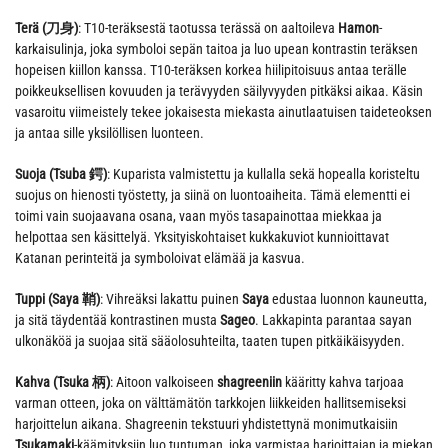
Terä (刀身)
: T10-teräksestä taotussa terässä on aaltoileva
Hamon
-
karkaisulinja, joka symboloi sepän taitoa ja luo upean kontrastin teräksen
hopeisen kiillon kanssa. T10-teräksen korkea hiilipitoisuus antaa terälle
poikkeuksellisen kovuuden ja terävyyden säilyvyyden pitkäksi aikaa. Käsin
vasaroitu viimeistely tekee jokaisesta miekasta ainutlaatuisen taideteoksen
ja antaa sille yksilöllisen luonteen.
Suoja (Tsuba 鍔)
: Kuparista valmistettu ja kullalla sekä hopealla koristeltu
suojus on hienosti työstetty, ja siinä on luontoaiheita. Tämä elementti ei
toimi vain suojaavana osana, vaan myös tasapainottaa miekkaa ja
helpottaa sen käsittelyä. Yksityiskohtaiset kukkakuviot kunnioittavat
Katanan perinteitä ja symboloivat elämää ja kasvua.
Tuppi (Saya 鞘)
: Vihreäksi lakattu puinen
Saya
edustaa luonnon kauneutta,
ja sitä täydentää kontrastinen musta
Sageo
. Lakkapinta parantaa sayan
ulkonäköä ja suojaa sitä sääolosuhteilta, taaten tupen pitkäikäisyyden.
Kahva (Tsuka 柄)
: Aitoon valkoiseen
shagreeniin
kääritty kahva tarjoaa
varman otteen, joka on välttämätön tarkkojen liikkeiden hallitsemiseksi
harjoittelun aikana. Shagreenin tekstuuri yhdistettynä monimutkaisiin
Tsukamaki
-käämityksiin luo tuntuman, joka varmistaa harjoittajan ja miekan