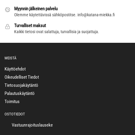
Myynnin jälkeinen palvelu
Olemme käytettävissä sähköpostitse.
info@katana-miekka.fi
Turvalliset maksut
Kaikki tietosi ovat salattuja, turvallisia ja suojattuja.
MEISTÄ
Käyttöehdot
Oikeudelliset Tiedot
Tietosuojakäytäntö
Palautuskäytäntö
Toimitus
OSTOTIEDOT
Vastuunrajoituslauseke