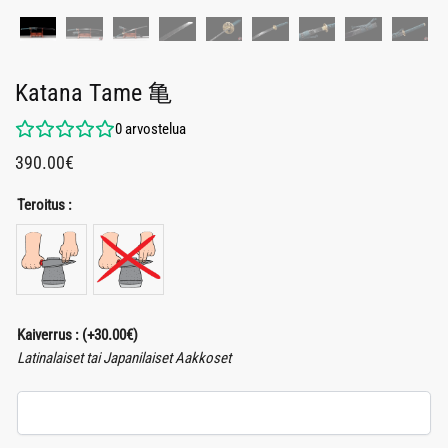
Katana Tame 亀
0
arvostelua
390.00
€
Teroitus :
Kaiverrus :
(+
30.00
€
)
Latinalaiset tai Japanilaiset Aakkoset