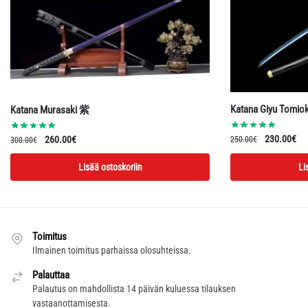
Katana Giyu Tomio
Katana Murasaki 紫
Alkuperäin
Ny
Alkuperäinen
Nykyinen
230.00
€
260.00
€
250.00
€
300.00
€
hinta
hin
hinta
hinta
Lisää ostoskoriin
Li
oli:
on:
oli:
on:
250.00€.
23
300.00€.
260.00€.
Toimitus
Ilmainen toimitus parhaissa olosuhteissa.
Palauttaa
Palautus on mahdollista 14 päivän kuluessa tilauksen
vastaanottamisesta.