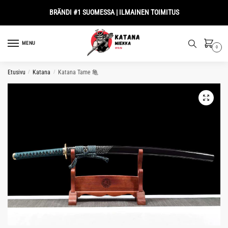
Skip
Skip
BRÄNDI #1 SUOMESSA | ILMAINEN TOIMITUS
to
to
navigation
content
MENU
0
Etusivu
/
Katana
/
Katana Tame 亀