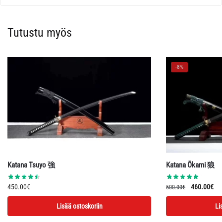
Tutustu myös
-8%
Katana Tsuyo 強
Katana Ōkami 狼
Alkuperäin
Ny
450.00
€
460.00
€
500.00
€
hinta
hin
Lisää ostoskoriin
Li
oli:
on:
500.00€.
46