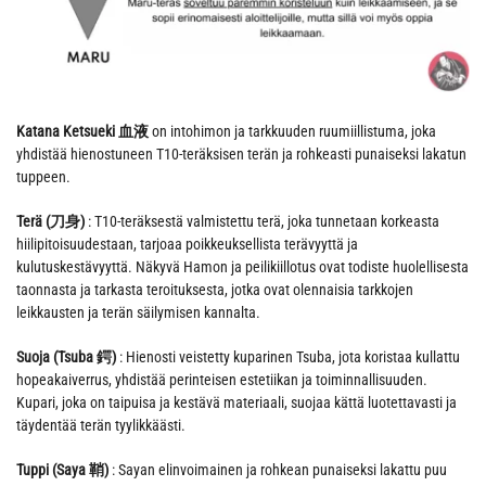
Katana Ketsueki 血液
on intohimon ja tarkkuuden ruumiillistuma, joka
yhdistää hienostuneen T10-teräksisen terän ja rohkeasti punaiseksi lakatun
tuppeen.
Terä (刀身)
: T10-teräksestä valmistettu terä, joka tunnetaan korkeasta
hiilipitoisuudestaan, tarjoaa poikkeuksellista terävyyttä ja
kulutuskestävyyttä. Näkyvä Hamon ja peilikiillotus ovat todiste huolellisesta
taonnasta ja tarkasta teroituksesta, jotka ovat olennaisia tarkkojen
leikkausten ja terän säilymisen kannalta.
Suoja (Tsuba 鍔)
: Hienosti veistetty kuparinen Tsuba, jota koristaa kullattu
hopeakaiverrus, yhdistää perinteisen estetiikan ja toiminnallisuuden.
Kupari, joka on taipuisa ja kestävä materiaali, suojaa kättä luotettavasti ja
täydentää terän tyylikkäästi.
Tuppi (Saya 鞘)
: Sayan elinvoimainen ja rohkean punaiseksi lakattu puu