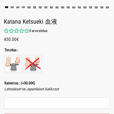
Katana Ketsueki 血液
0
arvostelua
450.00
€
Teroitus :
Kaiverrus :
(+
30.00
€
)
Latinalaiset tai Japanilaiset Aakkoset