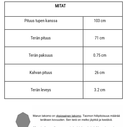
MITAT
Pituus tupen kanssa
103 cm
Terän pituus
71 cm
Terän paksuus
0.75 cm
Kahvan pituus
26 cm
Terän leveys
3.2 cm