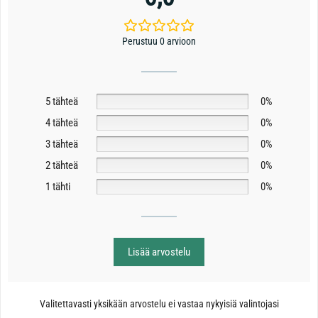
Perustuu 0 arvioon
5 tähteä
0%
4 tähteä
0%
3 tähteä
0%
2 tähteä
0%
1 tähti
0%
Lisää arvostelu
Valitettavasti yksikään arvostelu ei vastaa nykyisiä valintojasi