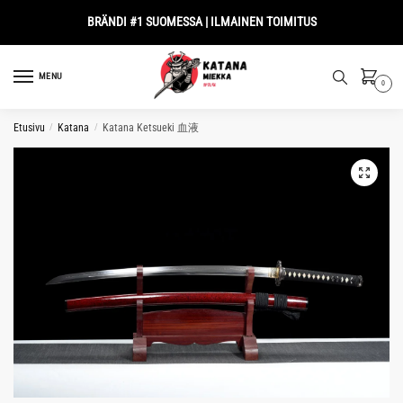
Skip
Skip
BRÄNDI #1 SUOMESSA | ILMAINEN TOIMITUS
to
to
navigation
content
MENU
0
Etusivu
/
Katana
/
Katana Ketsueki 血液