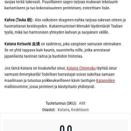
suojaa terää tukevasti. Puuvillainen sageo tarjoaa mukavan tekstuurin
kantamiseen ja tuo kokonaisuuteen perinteisen, esteettisen lisän.
Kahva (Tsuka 柄)
: Aito valkoinen shagreen-nahka tarjoaa tukevan otteen ja
huomattavan kestävyyden. Kukanmuotoiset Menukit täydentävät Tsuban
tyyliä, mikä luo harmonisen yhteyden kahvan ja suojuksen välille.
Katana Ketsueki 血液
on taideteos, joka vangitsee samurain olemuksen.
Se on yhtä tappava kuin kaunis, suunniteltu niille, jotka arvostavat
japanilaista taonnan taitoa ja bushidon historiaa.
Jos tämä Katana on houkutellut sinut,
Katana Chinmoku
täyttää sinut
varmasti ihmetyksellä! Todelliset harrastajat voivat sukeltaa samaan
maailmaan ja tutustua poikkeukselliseen käsin taottujen
Katanoiden
mallistoomme, jossa perinteet ja käsityötaito yhdistyvät.
Tuotetunnus (SKU):
A88
Osastot:
Katana
,
Keskitason
0,0