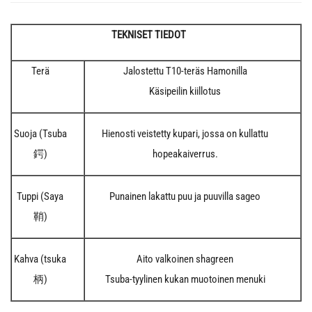
TEKNISET TIEDOT
Terä
Jalostettu T10-teräs Hamonilla
Käsipeilin kiillotus
Suoja (Tsuba
Hienosti veistetty kupari, jossa on kullattu
鍔)
hopeakaiverrus.
Tuppi (Saya
Punainen lakattu puu ja puuvilla sageo
鞘)
Kahva (tsuka
Aito valkoinen shagreen
柄)
Tsuba-tyylinen kukan muotoinen menuki