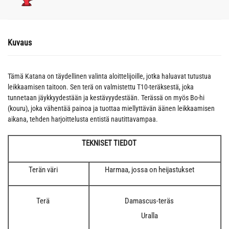
Kuvaus
Tämä Katana on täydellinen valinta aloittelijoille, jotka haluavat tutustua
leikkaamisen taitoon. Sen terä on valmistettu T10-teräksestä, joka
tunnetaan jäykkyydestään ja kestävyydestään. Terässä on myös Bo-hi
(kouru), joka vähentää painoa ja tuottaa miellyttävän äänen leikkaamisen
aikana, tehden harjoittelusta entistä nautittavampaa.
TEKNISET TIEDOT
Terän väri
Harmaa, jossa on heijastukset
Terä
Damascus-teräs
Uralla