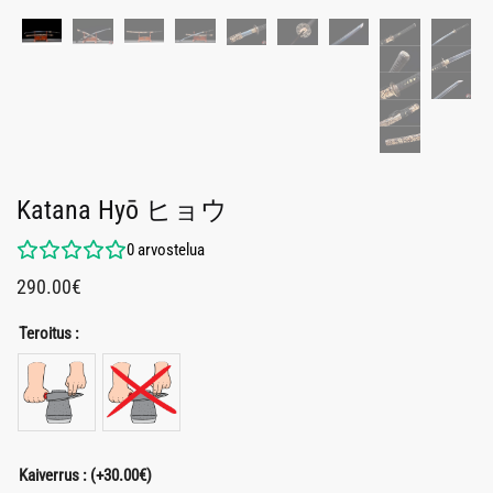
Katana Hyō ヒョウ
0
arvostelua
290.00
€
Teroitus :
Kaiverrus :
(+
30.00
€
)