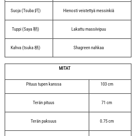
Suoja (Tsuba 鍔)
Hienosti veistettyä messinkiä
Tuppi (Saya 鞘)
Lakattu massiivipuu
Kahva (tsuka 柄)
Shagreen nahkaa
MITAT
Pituus tupen kanssa
103 cm
Terän pituus
71 cm
Terän paksuus
0.75 cm