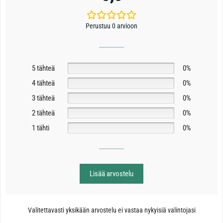
Perustuu 0 arvioon
5 tähteä
0%
4 tähteä
0%
3 tähteä
0%
2 tähteä
0%
1 tähti
0%
Lisää arvostelu
Valitettavasti yksikään arvostelu ei vastaa nykyisiä valintojasi