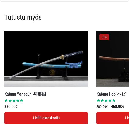
Tutustu myös
-8%
Katana Yonaguni 与那国
Katana Hebi ヘビ
Alkuperäin
Ny
380.00
€
460.00
€
500.00
€
hinta
hin
Lisää ostoskoriin
Li
oli:
on:
500.00€.
46