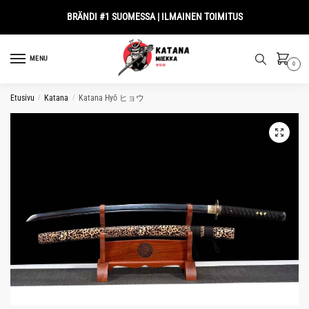
Skip
Skip
BRÄNDI #1 SUOMESSA | ILMAINEN TOIMITUS
to
to
navigation
content
MENU
0
Etusivu
/
Katana
/
Katana Hyō ヒョウ