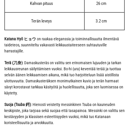
Kahvan pituus
26 cm
Terän leveys
3.2 cm
Katana Hyō ヒョウ
on raakaa eleganssia ja toiminnallisuutta ilmentävä
taideteos, suunniteltu vakavasti leikkaustaiteeseen suhtautuville
harrastajille.
Terä (刀身)
: Damaskusteräs on valittu sen erinomaisen lujuuden ja tarkan
leikkausreunan säilyttämisen vuoksi. Bo-hi (ura) keventää terää ja tuottaa
selvän äänen leikkaamisen aikana, mikä tuo harjoitteluun lisää aistillista
ulottuvuutta. Damaskusteräksen monimutkainen kuvio ja terän harmaat
sävyt korostavat tarkkaa käsityötä ja huolellisuutta, joka sen luomisessa on
käytetty.
Suoja (Tsuba 鍔)
: Hienosti veistetty messinkinen Tsuba on kauneuden
keskipiste, joka tarjoaa sekä suojaa että tasapainoa. Messinki on valittu sen
kestävyyden ja klassisen esteettisyyden vuoksi, mikä tuo Katanaan
koristeellisuutta ja arvokkuutta.