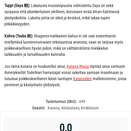
Tuppi (Saya 鞘)
: Lakatusta massiivipuusta valmistettu Saya on sekä
suojaava että yksinkertaisen ylellinen, korostaen terää ilman häiritseviä
yksityiskohtia. Lakattu pinta on sileä ja kestävä, mikä takaa tupen
pitkäikäisyyden.
Kahva (Tsuka 柄)
: Shagreen-nahkainen kahva ei ole vain esteettisesti
miellyttävä luonteenomaisen tekstuurinsa ansiosta, vaan se tarjoaa myös
poikkeuksellisen hyvän pidon, mikä on välttämätöntä miekkailun
tarkkuuden ja turvallisuuden kannalta.
Jos tämä Katana on houkutellut sinut,
Katana Ryuza
täyttää sinut varmasti
ihmetyksellä! Todelliset harrastajat voivat sukeltaa samaan maailmaan ja
tutustua poikkeukselliseen käsin taottujen
Katanoiden
mallistoomme, jossa
perinteet ja käsityötaito yhdistyvät.
Tuotetunnus (SKU):
A99
Osastot:
Katana
,
Aloitustaso
,
Keskitason
0,0