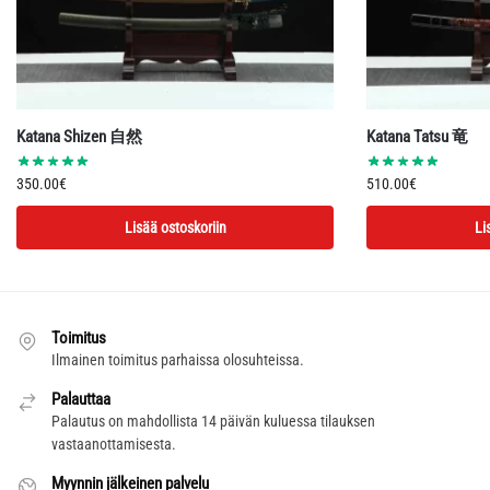
Katana Shizen 自然
Katana Tatsu 竜
350.00
€
510.00
€
Lisää ostoskoriin
Li
Toimitus
Ilmainen toimitus parhaissa olosuhteissa.
Palauttaa
Palautus on mahdollista 14 päivän kuluessa tilauksen
vastaanottamisesta.
Myynnin jälkeinen palvelu