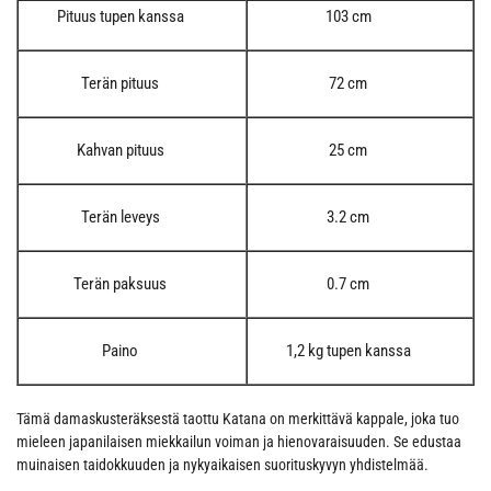
Pituus tupen kanssa
103 cm
Terän pituus
72 cm
Kahvan pituus
25 cm
Terän leveys
3.2 cm
Terän paksuus
0.7 cm
Paino
1,2 kg tupen kanssa
Tämä damaskusteräksestä taottu Katana on merkittävä kappale, joka tuo
mieleen japanilaisen miekkailun voiman ja hienovaraisuuden. Se edustaa
muinaisen taidokkuuden ja nykyaikaisen suorituskyvyn yhdistelmää.