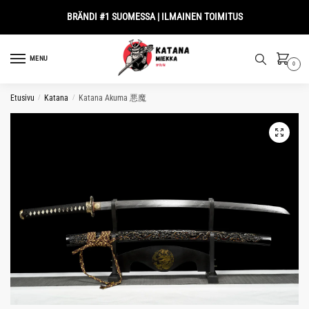
Skip
Skip
BRÄNDI #1 SUOMESSA | ILMAINEN TOIMITUS
to
to
navigation
content
MENU
0
Etusivu
/
Katana
/
Katana Akuma 悪魔