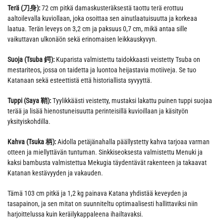
Terä (刀身):
72 cm pitkä damaskusteräksestä taottu terä erottuu
aaltoilevalla kuviollaan, joka osoittaa sen ainutlaatuisuutta ja korkeaa
laatua. Terän leveys on 3,2 cm ja paksuus 0,7 cm, mikä antaa sille
vaikuttavan ulkonäön sekä erinomaisen leikkauskyvyn.
Suoja (Tsuba 鍔):
Kuparista valmistettu taidokkaasti veistetty Tsuba on
mestariteos, jossa on taidetta ja luontoa heijastavia motiiveja. Se tuo
Katanaan sekä esteettistä että historiallista syvyyttä.
Tuppi (Saya 鞘):
Tyylikkäästi veistetty, mustaksi lakattu puinen tuppi suojaa
terää ja lisää hienostuneisuutta perinteisillä kuvioillaan ja käsityön
yksityiskohdilla.
Kahva (Tsuka 柄):
Aidolla petäjänahalla päällystetty kahva tarjoaa varman
otteen ja miellyttävän tuntuman. Sinkkiseoksesta valmistettu Menuki ja
kaksi bambusta valmistettua Mekugia täydentävät rakenteen ja takaavat
Katanan kestävyyden ja vakauden.
Tämä 103 cm pitkä ja 1,2 kg painava Katana yhdistää keveyden ja
tasapainon, ja sen mitat on suunniteltu optimaalisesti hallittaviksi niin
harjoittelussa kuin keräilykappaleena ihailtavaksi.