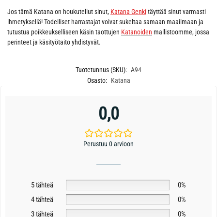
Jos tämä Katana on houkutellut sinut,
Katana Genki
täyttää sinut varmasti
ihmetyksellä! Todelliset harrastajat voivat sukeltaa samaan maailmaan ja
tutustua poikkeukselliseen käsin taottujen
Katanoiden
mallistoomme, jossa
perinteet ja käsityötaito yhdistyvät.
Tuotetunnus (SKU):
A94
Osasto:
Katana
0,0
Perustuu 0 arvioon
5 tähteä
0%
4 tähteä
0%
3 tähteä
0%