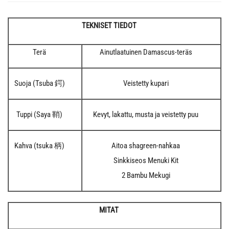
TEKNISET TIEDOT
Terä
Ainutlaatuinen Damascus-teräs
Suoja (Tsuba 鍔)
Veistetty kupari
Tuppi (Saya 鞘)
Kevyt, lakattu, musta ja veistetty puu
Kahva (tsuka 柄)
Aitoa shagreen-nahkaa
Sinkkiseos Menuki Kit
2 Bambu Mekugi
MITAT