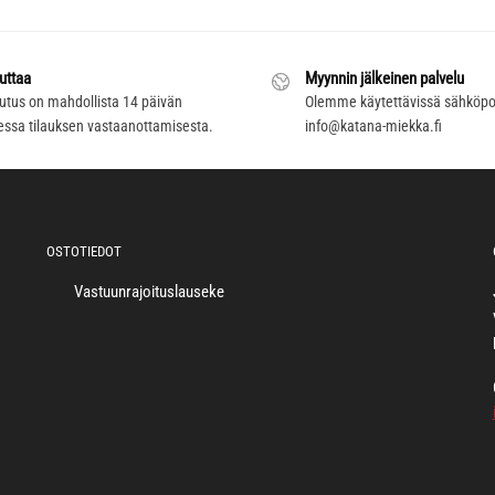
uttaa
Myynnin jälkeinen palvelu
utus on mahdollista 14 päivän
Olemme käytettävissä sähköpos
essa tilauksen vastaanottamisesta.
info@katana-miekka.fi
OSTOTIEDOT
Vastuunrajoituslauseke