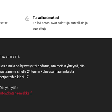
Turvalliset maksut
titse.
Kaikki tietosi ovat salattuja, turvallisia ja
suojattuja.
OTA YHTEYTTÄ
Jos sinulla on kysymys tai ehdotus, ota meihin yhteyttä, niin
vastaamme sinulle 24 tunnin kuluessa maanantaista
perjantaihin klo 9-17.
Ota yhteyttä :
info@katana-miekka.fi