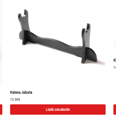
K
1
Katana Jalusta
12.90
€
Lisää ostoskoriin