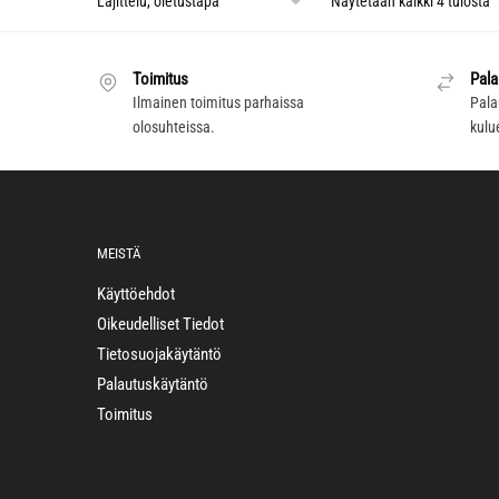
Näytetään kaikki 4 tulosta
Toimitus
Pala
Ilmainen toimitus parhaissa
Pala
olosuhteissa.
kulu
MEISTÄ
Käyttöehdot
Oikeudelliset Tiedot
Tietosuojakäytäntö
Palautuskäytäntö
Toimitus