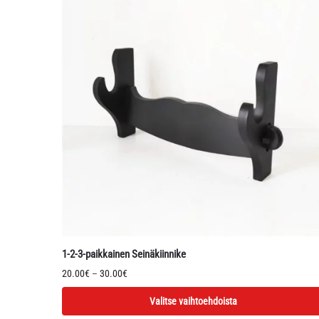
1-2-3-paikkainen Seinäkiinnike
Hintaluokka:
20.00
€
–
30.00
€
20.00€
Tällä
Valitse vaihtoehdoista
-
tuotteella