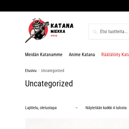
Skip
Skip
to
to
navigation
content
Etsi:
Haku
Meidän Katanamme
Anime Katana
Räätälöity Kat
Etusivu
Uncategorized
/
Uncategorized
Näytetään kaikki 4 tulosta