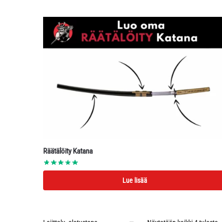
30.00€
on
useampi
muunnelma.
Voit
tehdä
valinnat
tuotteen
sivulla.
Räätälöity Katana
Lue lisää